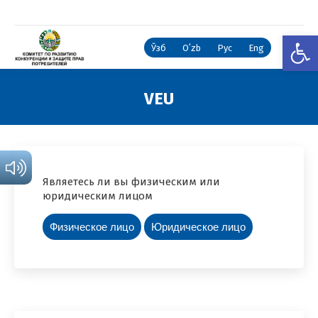
Откры
Ўзб
Oʻzb
Рус
Eng
VEU
Вы здесь:
Являетесь ли вы физическим или
юридическим лицом
Физическое лицо
Юридическое лицо