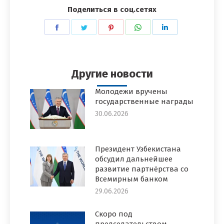
Поделиться в соц.сетях
Поделиться
Поделиться
Поделиться
Поделиться
Поделиться
в
в
в
в
в
Facebook
Twitter
Pinterest
WhatsApp
LinkedIn
Другие новости
Молодежи вручены
государственные награды
30.06.2026
Президент Узбекистана
обсудил дальнейшее
развитие партнёрства со
Всемирным банком
29.06.2026
Скоро под
председательством