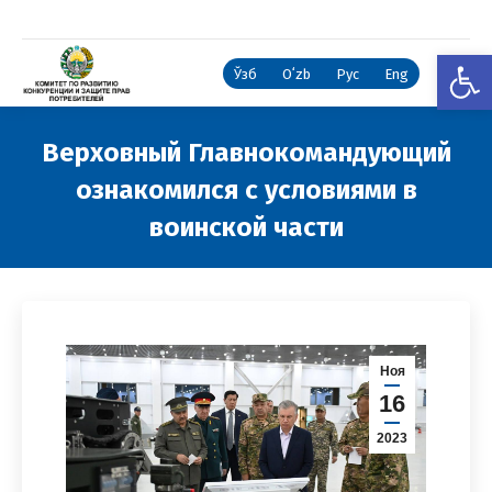
Откры
Ўзб
Oʻzb
Рус
Eng
Верховный Главнокомандующий
ознакомился с условиями в
воинской части
Вы здесь:
Ноя
16
2023