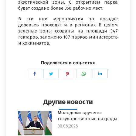
экзотической зоны. С открытием парка
будет создано более 350 рабочих мест.
В эти дни мероприятия по посадке
деревьев проходят и в регионах. В целом
зеленые зоны созданы на площади 347
гектаров, заложено 187 парков министерств
и хокимиятов.
Поделиться в соц.сетях
Поделиться
Поделиться
Поделиться
Поделиться
Поделиться
в
в
в
в
в
Facebook
Twitter
Pinterest
WhatsApp
LinkedIn
Другие новости
Молодежи вручены
государственные награды
30.06.2026