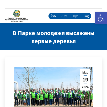
Откры
Ўзб
Oʻzb
Рус
Eng
В Парке молодежи высажены
первые деревья
Вы здесь:
Мар
19
2024