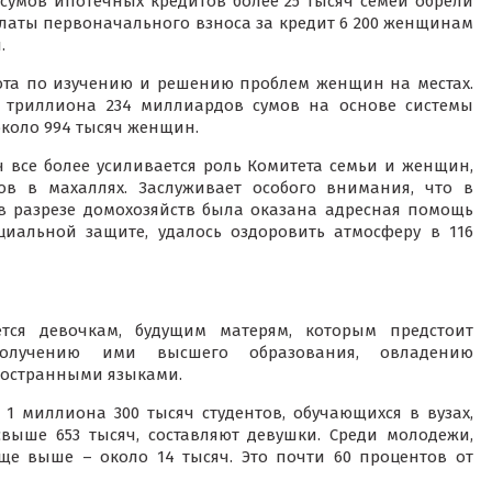
умов ипотечных кредитов более 25 тысяч семей обрели
латы первоначального взноса за кредит 6 200 женщинам
.
ота по изучению и решению проблем женщин на местах.
1 триллиона 234 миллиардов сумов на основе системы
коло 994 тысяч женщин.
 все более усиливается роль Комитета семьи и женщин,
в в махаллях. Заслуживает особого внимания, что в
в разрезе домохозяйств была оказана адресная помощь
циальной защите, удалось оздоровить атмосферу в 116
ся девочкам, будущим матерям, которым предстоит
получению ими высшего образования, овладению
ностранными языками.
1 миллиона 300 тысяч студентов, обучающихся в вузах,
выше 653 тысяч, составляют девушки. Среди молодежи,
ще выше – около 14 тысяч. Это почти 60 процентов от