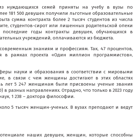
из нуждающихся семей приняты на учебу в вузы по
ее 181 500 девушек получили льготные образовательные
ыта сумма контракта более 2 тысяч студентов из числа
ите, студентов-сирот или лишенных родительской опеки
 последние годы контракты девушек, обучающихся в
ательных учреждений, оплачиваются из бюджета.
 современным знаниям и профессиям. Так, 47 процентов,
я в рамках проекта «Один миллион программистов»,
сферы науки и образования в соответствии с мировыми
ие, в связи с чем женщины достигают в этих областях
емь лет 5 247 женщинам были присвоены ученые звания
) в разных направлениях. Отрадно, что только в 2023 году
аук, 1 238 – доктора философии.
коло 5 тысяч женщин-ученых. В вузах преподают и ведут
потенциале наших девушек, женщин, которые способны