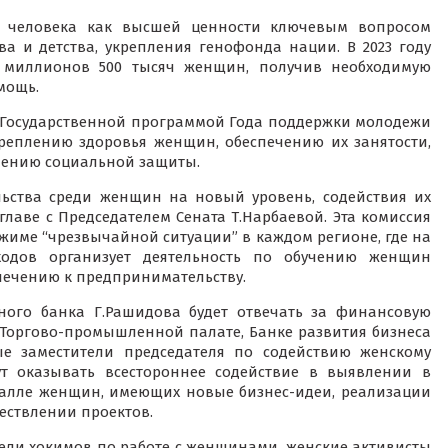
а человека как высшей ценности ключевым вопросом
а и детства, укрепления генофонда нации. В 2023 году
 миллионов 500 тысяч женщин, получив необходимую
мощь.
 Государственной программой Года поддержки молодежи
реплению здоровья женщин, обеспечению их занятости,
лению социальной защиты.
ьства среди женщин на новый уровень, содействия их
главе с Председателем Сената Т.Нарбаевой. Эта комиссия
режиме “чрезвычайной ситуации” в каждом регионе, где на
одов организует деятельность по обучению женщин
лечению к предпринимательству.
ного банка Г.Рашидова будет отвечать за финансовую
 Торгово-промышленной палате, Банке развития бизнеса
ые заместители председателя по содействию женскому
ут оказывать всестороннее содействие в выявлении в
халле женщин, имеющих новые бизнес-идеи, реализации
ествлении проектов.
тели хокимов по работе с женщинами, женские активисты