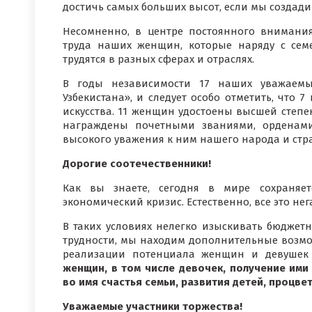
достичь самых больших высот, если мы создади
Несомненно, в центре постоянного внимания
труда наших женщин, которые наряду с сем
трудятся в разных сферах и отраслях.
В годы независимости 17 наших уважаем
Узбекистана», и следует особо отметить, что 
искусства. 11 женщин удостоены высшей степе
награждены почетными званиями, орденами
высокого уважения к ним нашего народа и стр
Дорогие соотечественники!
Как вы знаете, сегодня в мире сохраняетс
экономический кризис. Естественно, все это нег
В таких условиях нелегко изыскивать бюджетн
трудности, мы находим дополнительные возмож
реализации потенциала женщин и девушек 
женщин, в том числе девочек, получение им
во имя счастья семьи, развития детей, процве
Уважаемые участники торжества!