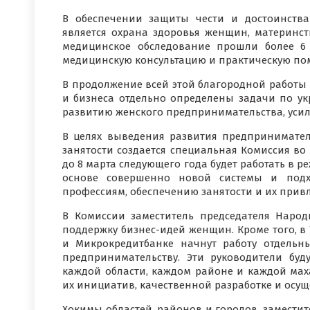
В обеспечении защиты чести и достоинств
является охрана здоровья женщин, материнств
медицинское обследование прошли более 6
медицинскую консультацию и практическую по
В продолжение всей этой благородной работы
и бизнеса отдельно определены задачи по ук
развитию женского предпринимательства, уси
В целях выведения развития предпринимател
занятости создается специальная Комиссия во 
до 8 марта следующего года будет работать в 
основе совершенно новой системы и подх
профессиям, обеспечению занятости и их прив
В Комиссии заместитель председателя Народ
поддержку бизнес-идей женщин. Кроме того, в
и Микрокредитбанке начнут работу отдельн
предпринимательству. Эти руководители буд
каждой области, каждом районе и каждой ма
их инициатив, качественной разработке и осущ
Хокимы областей, районов и городов, замести