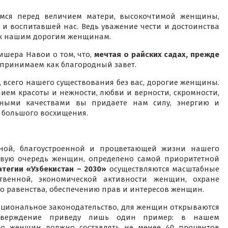
емся перед величием матери, высокочтимой женщины,
 воспитавшей нас. Ведь уважение чести и достоинства
я к нашим дорогим женщинам.
ишера Навои о том, что,
мечтая о райских садах, прежде
принимаем как благородный завет.
всего нашего существования без вас, дорогие женщины.
ием красоты и нежности, любви и верности, скромности,
дными качествами вы придаете нам силу, энергию и
о большого восхищения.
дной, благоустроенной и процветающей жизни нашего
рвую очередь женщин, определено самой приоритетной
атегии «Узбекистан – 2030»
осуществляются масштабные
венной, экономической активности женщин, охране
го равенства, обеспечению прав и интересов женщин.
национальное законодательство, для женщин открываются
тверждение приведу лишь один пример: в нашем
сло женщин должно составлять не менее 40 процентов