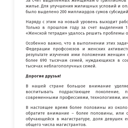
За счет выделенных женщинам 6 триллионов с
жилье. Для улучшения жилищных условий и оп
было выделено 200 миллиардов сумов субсидий
Наряду с этим на новый уровень выходит раб
Только в прошлом году за счет выделения 
«Женской тетради» удалось решить проблемы о
Особенно важно, что в выполнении этих задач
Федерации профсоюзов и женских активисто
результате изучения ими положения женщин 
более 690 тысячам семей, нуждающихся в со
тысячах неблагополучных семей.
Дорогие друзья!
В нашей стране большое внимание уделяет
воспитывать подрастающее поколение, 
современными профессиями, технологиями, и
В настоящее время более половины из около 
обратите внимание – более половины, или с
обучающейся в магистратуре, доля девушек е
общего числа магистрантов.