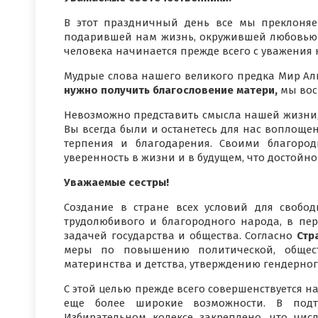
В этот праздничный день все мы преклоня
подарившей нам жизнь, окружившей любовью и
человека начинается прежде всего с уважени
Мудрые слова нашего великого предка Мир Ал
нужно получить благословение матери,
мы вос
Невозможно представить смысла нашей жизни, 
Вы всегда были и останетесь для нас воплощен
терпения и благодарения. Своими благоро
уверенность в жизни и в будущем, что достойн
Уважаемые сестры!
Создание в стране всех условий для свобо
трудолюбивого и благородного народа, в пе
задачей государства и общества. Согласно
Стр
меры по повышению политической, общест
материнства и детства, утверждению гендерно
С этой целью прежде всего совершенствуется 
еще более широкие возможности. В под
Избирательном кодексе закреплено, что чи