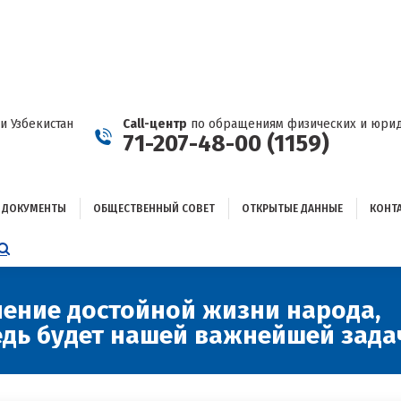
ДОКУМЕНТЫ
ОБЩЕСТВЕННЫЙ СОВЕТ
ОТКРЫТЫЕ ДАННЫЕ
КОНТАКТЫ
и Узбекистан
Call-центр
по обращениям физических и юрид
71-207-48-00 (1159)
ДОКУМЕНТЫ
ОБЩЕСТВЕННЫЙ СОВЕТ
ОТКРЫТЫЕ ДАННЫЕ
КОНТ
НИЦА
AGRAM
ЕТСЯ
ЫВАЕТСЯ
чение достойной жизни народа,
едь будет нашей важнейшей зада
ОМ