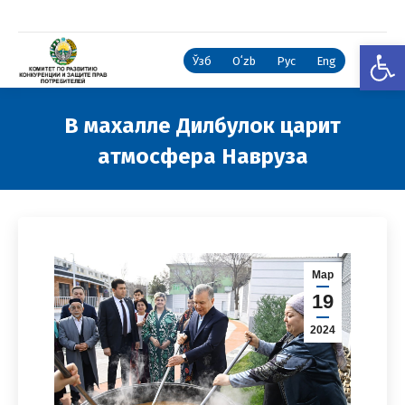
Откры
Ўзб
Oʻzb
Рус
Eng
В махалле Дилбулок царит
атмосфера Навруза
Вы здесь:
Мар
19
2024