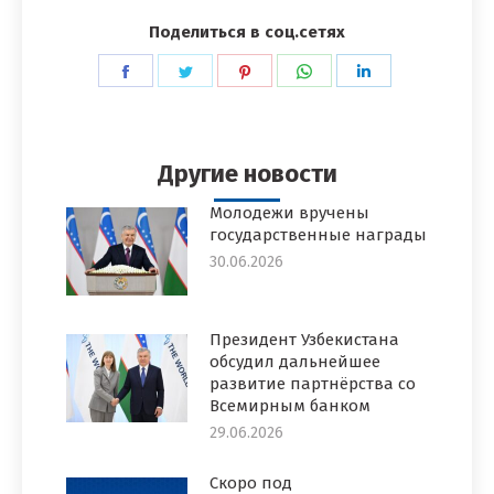
Поделиться в соц.сетях
Поделиться
Поделиться
Поделиться
Поделиться
Поделиться
в
в
в
в
в
Facebook
Twitter
Pinterest
WhatsApp
LinkedIn
Другие новости
Молодежи вручены
государственные награды
30.06.2026
Президент Узбекистана
обсудил дальнейшее
развитие партнёрства со
Всемирным банком
29.06.2026
Скоро под