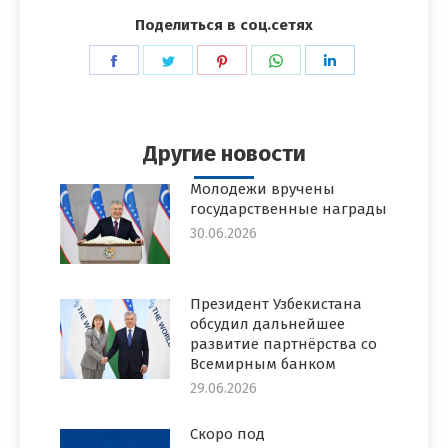
Поделиться в соц.сетях
Поделиться
Поделиться
Поделиться
Поделиться
Поделиться
в
в
в
в
в
Facebook
Twitter
Pinterest
WhatsApp
LinkedIn
Другие новости
Молодежи вручены
государственные награды
30.06.2026
Президент Узбекистана
обсудил дальнейшее
развитие партнёрства со
Всемирным банком
29.06.2026
Скоро под