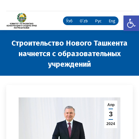
Откры
Ўзб
Oʻzb
Рус
Eng
Строительство Нового Ташкента
начнется с образовательных
учреждений
Вы здесь:
Апр
3
2024