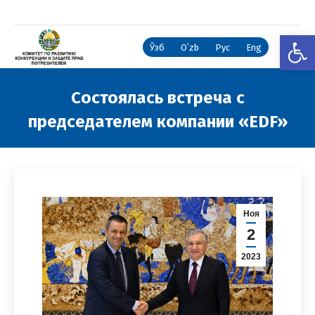
Откры
Ўзб
Oʻzb
Рус
Eng
Состоялась встреча с
председателем компании «EDF»
Вы здесь:
Ноя
2
2023