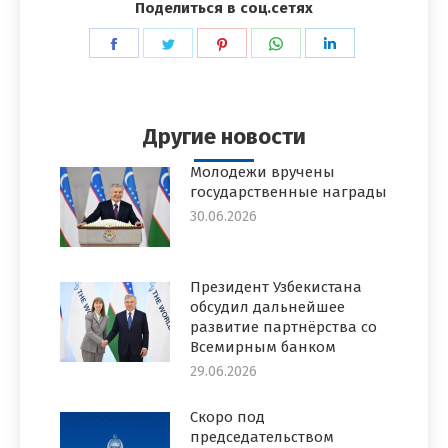
Поделиться в соц.сетях
Поделиться
Поделиться
Поделиться
Поделиться
Поделиться
в
в
в
в
в
Facebook
Twitter
Pinterest
WhatsApp
LinkedIn
Другие новости
Молодежи вручены
государственные награды
30.06.2026
Президент Узбекистана
обсудил дальнейшее
развитие партнёрства со
Всемирным банком
29.06.2026
Скоро под
председательством