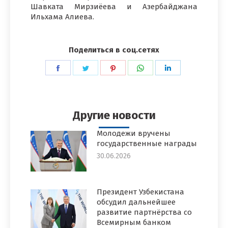
Шавката Мирзиёева и Азербайджана
Ильхама Алиева.
Поделиться в соц.сетях
Поделиться
Поделиться
Поделиться
Поделиться
Поделиться
в
в
в
в
в
Facebook
Twitter
Pinterest
WhatsApp
LinkedIn
Другие новости
Молодежи вручены
государственные награды
30.06.2026
Президент Узбекистана
обсудил дальнейшее
развитие партнёрства со
Всемирным банком