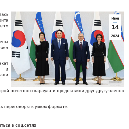
лась
Июн
ента
щего
14
2024
шены
роен
кат
я и
али
рой почетного караула и представили друг другу членов
ь переговоры в узком формате.
ться в соц.сетях