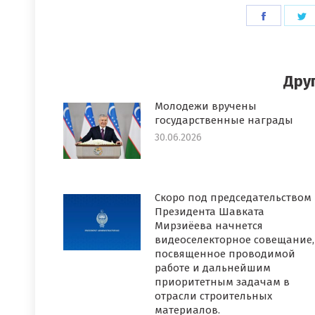
Поделит
П
в
в
Faceboo
T
Дру
Молодежи вручены
государственные награды
30.06.2026
Скоро под председательством
Президента Шавката
Мирзиёева начнется
видеоселекторное совещание,
посвященное проводимой
работе и дальнейшим
приоритетным задачам в
отрасли строительных
материалов.