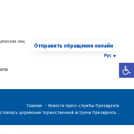
СООБЩИТЬ О
Страница
Страница
Страница
Страница
КАРТЕЛЕ
Facebook
Telegram
YouTube
Twitter
Страница
открывается
открывается
открывается
открывается
Instagram
в
в
в
в
открывается
новом
новом
новом
новом
в
ических лиц
Отправить обращение онлайн
окне
окне
окне
окне
новом
окне
Рус
Откры
АКТЫ
Главная
Новости пресс-службы Президента
стоялась церемония торжественной встречи Президента…