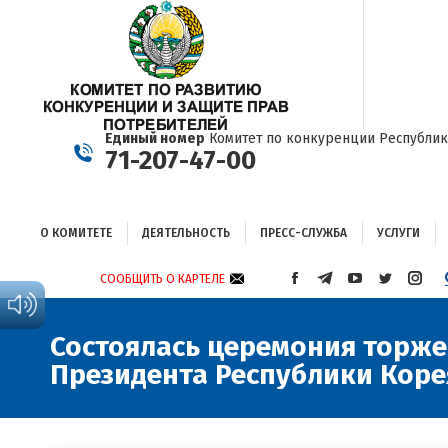
О КОМИТЕТЕ
ДЕЯТЕЛЬНОСТЬ
ПРЕСС-СЛУЖБА
УСЛУГИ
Единый номер
Комитет по конкуренции Республик
71-207-47-00
О КОМИТЕТЕ
ДЕЯТЕЛЬНОСТЬ
ПРЕСС-СЛУЖБА
УСЛУГИ
СООБЩИТЬ О КАРТЕЛЕ
СТРАНИЦА
СТРАНИЦА
СТРАНИЦА
СТРАНИЦА
СТРА
FACEBOOK
TELEGRAM
YOUTUBE
TWITTER
INST
ОТКРЫВАЕТСЯ
ОТКРЫВАЕТСЯ
ОТКРЫВАЕТСЯ
ОТКРЫВА
ОТКР
Состоялась церемония торже
В
В
В
В
В
Президента Республики Коре
НОВОМ
НОВОМ
НОВОМ
НОВОМ
НОВ
ОКНЕ
ОКНЕ
ОКНЕ
ОКНЕ
ОКНЕ