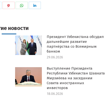
ься
оделиться
Поделиться
Поделиться
Поделиться
в
в
в
k
witter
Pinterest
WhatsApp
LinkedIn
гие новости
Президент Узбекистана обсудил
дальнейшее развитие
партнёрства со Всемирным
банком
29.06.2026
Выступление Президента
Республики Узбекистан Шавката
Мирзиёева на заседании
Совета иностранных
инвесторов
18.06.2026