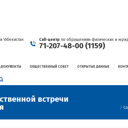
ДОКУМЕНТЫ
ОБЩЕСТВЕННЫЙ СОВЕТ
ОТКРЫТЫЕ ДАННЫЕ
КОНТАКТЫ
и Узбекистан
Call-центр
по обращениям физических и юрид
71-207-48-00 (1159)
ДОКУМЕНТЫ
ОБЩЕСТВЕННЫЙ СОВЕТ
ОТКРЫТЫЕ ДАННЫЕ
КОНТ
НИЦА
AGRAM
ЕТСЯ
ЫВАЕТСЯ
ственной встречи
Вы здесь:
я
ОМ
Со