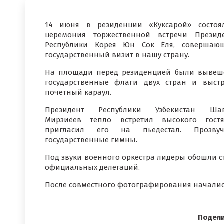
14 июня в резиденции «Куксарой» состоя
церемония торжественной встречи Презид
Республики Корея Юн Сок Ёля, совершаю
государственный визит в нашу страну.
На площади перед резиденцией были выве
государственные флаги двух стран и выст
почетный караул.
Президент Республики Узбекистан Шав
Мирзиёев тепло встретил высокого гост
пригласил его на пьедестал. Прозвуч
государственные гимны.
Под звуки военного оркестра лидеры обошли ст
официальных делегаций.
После совместного фотографирования началис
Подели