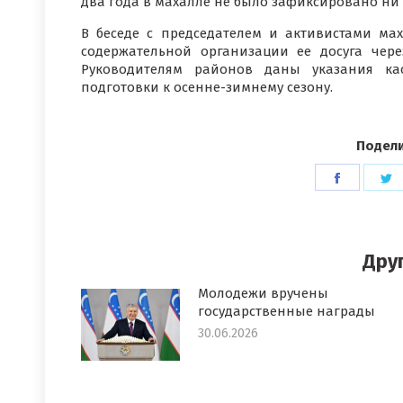
два года в махалле не было зафиксировано ни
В беседе с председателем и активистами ма
содержательной организации ее досуга чер
Руководителям районов даны указания кас
подготовки к осенне-зимнему сезону.
Подели
Поделит
П
в
в
Faceboo
T
Дру
Молодежи вручены
государственные награды
30.06.2026