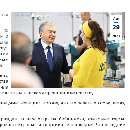
Янги
Авг
29
В 13
ой и
2023
даны
луг.
тами
ным
ь.
ного
ства
ила
ставленным женскому предпринимательству.
лучию женщин? Потому, что это забота о семье, детях,
в.
раждан. В нем открыты библиотека, языковые курсы.
ированы игровые и спортивные площадки. За последние