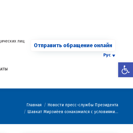
СООБЩИТЬ О
Страница
Страница
Страница
Страница
КАРТЕЛЕ
Facebook
Telegram
YouTube
Twitter
Страница
открывается
открывается
открывается
открывается
Instagram
в
в
в
в
открывается
новом
новом
новом
новом
в
ических лиц
Отправить обращение онлайн
окне
окне
окне
окне
новом
окне
Рус
Откры
АКТЫ
Главная
Новости пресс-службы Президента
Шавкат Мирзиёев ознакомился с условиями…