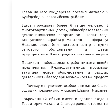
Глава нашего государства посетил махаллю 
Бунёдобод в Сергелийском районе.
Здесь проживает более 6 тысяч человек. 
многоквартирных домах, общеобразовательн
детско-юношеской спортивной школах соз
все условия. Драйвер махалли — сфера ус
Недавно здесь был построен центр с пунк
бытового обслуживания и швей
предприятием. В них трудится местная молодеж
Президент побеседовал с работницами швей
предприятия. Руководительница производ
закупила новое оборудование и расшир
деятельность благодаря возможностям, предо
— Почему мы уделяем особое внимание благопо
будущих поколениях, — сказал Шавкат Мирзиёе
Современный облик имеет и здание схода г
Территория махалли благоустроена, отремонт