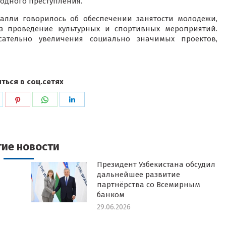
 одного преступления.
халли говорилось об обеспечении занятости молодежи,
ез проведение культурных и спортивных мероприятий.
ательно увеличения социально значимых проектов,
ться в соц.сетях
ься
оделиться
Поделиться
Поделиться
Поделиться
в
в
в
k
witter
Pinterest
WhatsApp
LinkedIn
гие новости
Президент Узбекистана обсудил
дальнейшее развитие
партнёрства со Всемирным
банком
29.06.2026