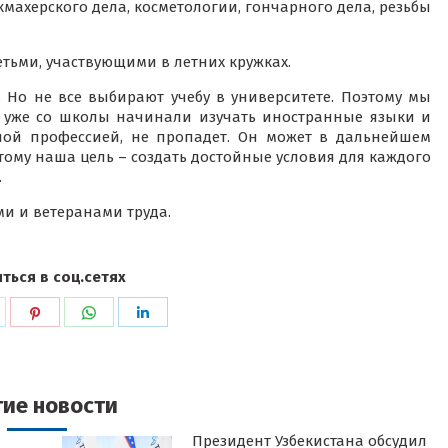
икмахерского дела, косметологии, гончарного дела, резьбы
етьми, участвующими в летних кружках.
Но не все выбирают учебу в университете. Поэтому мы
и уже со школы начинали изучать иностранные языки и
ной профессией, не пропадет. Он может в дальнейшем
этому наша цель – создать достойные условия для каждого
.
ми и ветеранами труда.
ться в соц.сетях
ься
оделиться
Поделиться
Поделиться
Поделиться
в
в
в
k
witter
Pinterest
WhatsApp
LinkedIn
гие новости
Президент Узбекистана обсудил