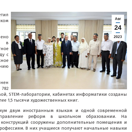
тил
Авг
ском
24
ено
2023
а в
тное
ду с
жное
нию
нен
 782
ловой, STEM-лаборатории, кабинетах информатики созданы
ее 1,5 тысячи художественных книг.
имум двум иностранным языкам и одной современной
аправление реформ в школьном образовании. На
х конструкций сооружены дополнительные помещения и
профессиям. В них учащиеся получают начальные навыки