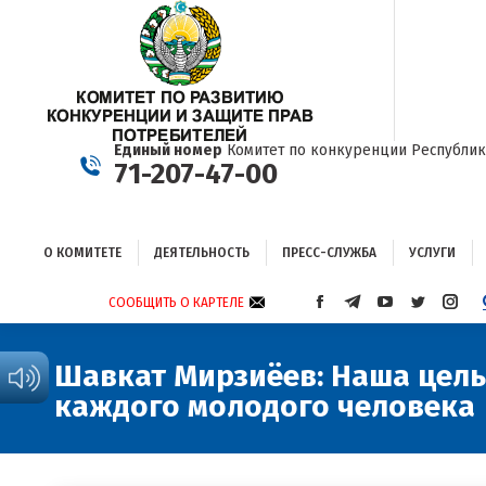
О КОМИТЕТЕ
ДЕЯТЕЛЬНОСТЬ
ПРЕСС-СЛУЖБА
УСЛУГИ
Единый номер
Комитет по конкуренции Республик
71-207-47-00
О КОМИТЕТЕ
ДЕЯТЕЛЬНОСТЬ
ПРЕСС-СЛУЖБА
УСЛУГИ
СООБЩИТЬ О КАРТЕЛЕ
СТРАНИЦА
СТРАНИЦА
СТРАНИЦА
СТРАНИЦА
СТРА
FACEBOOK
TELEGRAM
YOUTUBE
TWITTER
INST
ОТКРЫВАЕТСЯ
ОТКРЫВАЕТСЯ
ОТКРЫВАЕТСЯ
ОТКРЫВА
ОТКР
Шавкат Мирзиёев: Наша цель 
В
В
В
В
В
каждого молодого человека
НОВОМ
НОВОМ
НОВОМ
НОВОМ
НОВ
ОКНЕ
ОКНЕ
ОКНЕ
ОКНЕ
ОКНЕ