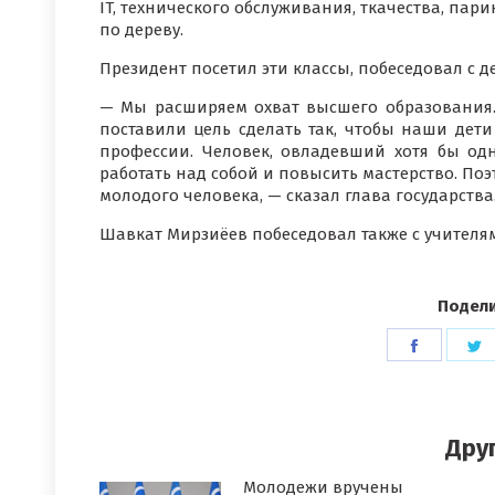
IT, технического обслуживания, ткачества, пар
по дереву.
Президент посетил эти классы, побеседовал с д
— Мы расширяем охват высшего образования. 
поставили цель сделать так, чтобы наши дет
профессии. Человек, овладевший хотя бы од
работать над собой и повысить мастерство. По
молодого человека, — сказал глава государства
Шавкат Мирзиёев побеседовал также с учителя
Подели
Поделит
П
в
в
Faceboo
T
Дру
Молодежи вручены