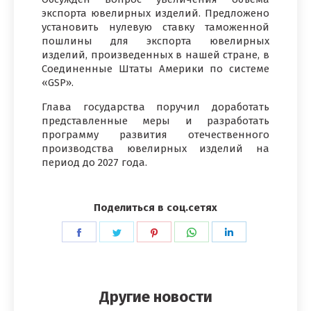
экспорта ювелирных изделий. Предложено
установить нулевую ставку таможенной
пошлины для экспорта ювелирных
изделий, произведенных в нашей стране, в
Соединенные Штаты Америки по системе
«GSP».
Глава государства поручил доработать
представленные меры и разработать
программу развития отечественного
производства ювелирных изделий на
период до 2027 года.
Поделиться в соц.сетях
Поделиться
Поделиться
Поделиться
Поделиться
Поделиться
в
в
в
в
в
Facebook
Twitter
Pinterest
WhatsApp
LinkedIn
Другие новости