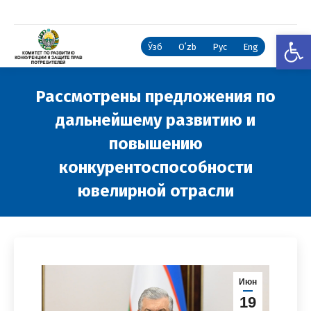
Откры
Ўзб
Oʻzb
Рус
Eng
Рассмотрены предложения по
дальнейшему развитию и
повышению
конкурентоспособности
ювелирной отрасли
Вы здесь:
Июн
19