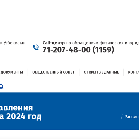
ДОКУМЕНТЫ
ОБЩЕСТВЕННЫЙ СОВЕТ
ОТКРЫТЫЕ ДАННЫЕ
КОНТАКТЫ
и Узбекистан
Call-центр
по обращениям физических и юрид
71-207-48-00 (1159)
ДОКУМЕНТЫ
ОБЩЕСТВЕННЫЙ СОВЕТ
ОТКРЫТЫЕ ДАННЫЕ
КОНТ
НИЦА
AGRAM
ЕТСЯ
ЫВАЕТСЯ
авления
Вы здесь:
а 2024 год
ОМ
Рассмо