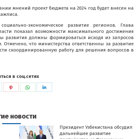
нии мнений проект бюджета на 2024 год будет внесен на
ажлиса.
оциально-экономическое развитие регионов. Глава
ласти показал возможности максимального достижения
аны развития должны формироваться исходя из запросов
. Отмечено, что министерства ответственны за развитие
сти скоординированную работу для решения вопросов в
ться в соц.сетях
ься
оделиться
Поделиться
Поделиться
Поделиться
в
в
в
k
witter
Pinterest
WhatsApp
LinkedIn
гие новости
Президент Узбекистана обсудил
дальнейшее развитие