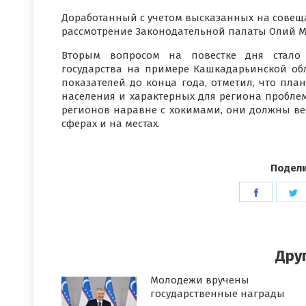
Доработанный с учетом высказанных на совеща
рассмотрение Законодательной палаты Олий М
Вторым вопросом на повестке дня стало с
государства на примере Кашкадарьинской об
показателей до конца года, отметил, что пл
населения и характерных для региона проблем
регионов наравне с хокимами, они должны ве
сферах и на местах.
Подели
Поделит
П
в
в
Faceboo
T
Дру
Молодежи вручены
государственные награды