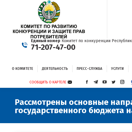
О КОМИТЕТЕ
ДЕЯТЕЛЬНОСТЬ
ПРЕСС-СЛУЖБА
УСЛУГИ
Единый номер
Комитет по конкуренции Республик
71-207-47-00
О КОМИТЕТЕ
ДЕЯТЕЛЬНОСТЬ
ПРЕСС-СЛУЖБА
УСЛУГИ
СООБЩИТЬ О КАРТЕЛЕ
СТРАНИЦА
СТРАНИЦА
СТРАНИЦА
СТРАНИЦА
СТРА
FACEBOOK
TELEGRAM
YOUTUBE
TWITTER
INST
ОТКРЫВАЕТСЯ
ОТКРЫВАЕТСЯ
ОТКРЫВАЕТСЯ
ОТКРЫВА
ОТКР
Рассмотрены основные напр
В
В
В
В
В
государственного бюджета н
НОВОМ
НОВОМ
НОВОМ
НОВОМ
НОВ
ОКНЕ
ОКНЕ
ОКНЕ
ОКНЕ
ОКНЕ