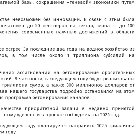
агаемой базы, сокращения «теневой» экономики путем
йстве невозможен без инноваций. В связи с этим была
лопчатника до 50 центнеров на гектар, зерна — до 100
именения современных научных достижений в области
се острее. За последние два года на водное хозяйство из
мов, в том числе около 1 триллиона субсидий на
ичения ассигнований на бетонирование оросительных
гий. В частности, в следующем году будут реализованы
 триллиона сумов, а также 300 миллионов долларов от
ва нашего государства подробно остановился на этом
няя программа бетонирования каналов.
качестве приоритетной задачи в недавно принятой
 этому уделено и в проекте госбюджета на 2024 год.
следующем году планируется направить 102,5 триллиона
м году.