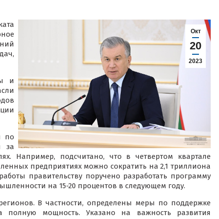
ата
Окт
ное
ений
20
дач,
2023
вы и
асли
дов
ции
и по
и за
ях. Например, подсчитано, что в четвертом квартале
ленных предприятиях можно сократить на 2,1 триллиона
 работы правительству поручено разработать программу
ышленности на 15-20 процентов в следующем году.
регионов. В частности, определены меры по поддержке
 полную мощность. Указано на важность развития