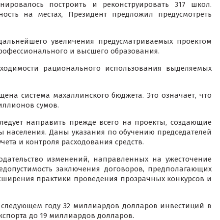
нировалось построить и реконструировать 317 школ.
ность на местах, Президент предложил предусмотреть
 дальнейшего увеличения предусматриваемых проектом
профессионального и высшего образования.
бходимости рационального использования выделяемых
щена система махаллинского бюджета. Это означает, что
иллионов сумов.
 следует направить прежде всего на проекты, создающие
ы населения. Даны указания по обучению председателей
чета и контроля расходования средств.
одательство изменений, направленных на ужесточение
едопустимость заключения договоров, предполагающих
асширения практики проведения прозрачных конкурсов и
 следующем году 32 миллиардов долларов инвестиций в
экспорта до 19 миллиардов долларов.