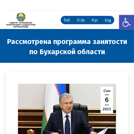
Откры
Ўзб
Oʻzb
Рус
Eng
Рассмотрена программа занятости
по Бухарской области
Вы здесь:
Сен
6
2023