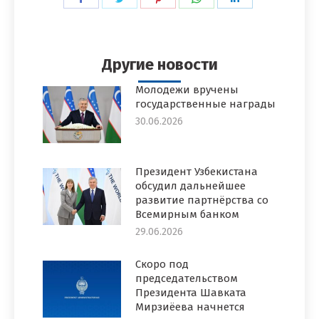
в
в
в
в
в
Facebook
Twitter
Pinterest
WhatsApp
LinkedIn
Другие новости
Молодежи вручены
государственные награды
30.06.2026
Президент Узбекистана
обсудил дальнейшее
развитие партнёрства со
Всемирным банком
29.06.2026
Скоро под
председательством
Президента Шавката
Мирзиёева начнется