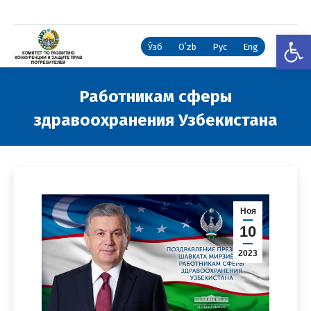
Откры
Ўзб
Oʻzb
Рус
Eng
Работникам сферы
здравоохранения Узбекистана
Вы здесь:
Ноя
10
2023