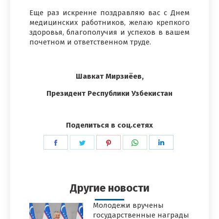
Еще раз искренне поздравляю вас с Днем
медицинских работников, желаю крепкого
здоровья, благополучия и успехов в вашем
почетном и ответственном труде.
Шавкат Мирзиёев,
Президент Республики Узбекистан
Поделиться в соц.сетях
Поделиться
Поделиться
Поделиться
Поделиться
Поделиться
в
в
в
в
в
Facebook
Twitter
Pinterest
WhatsApp
LinkedIn
Другие новости
Молодежи вручены
государственные награды