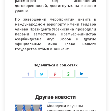
рассмотрен ход исполнения
договоренностей, достигнутых на высшем
уровне.
По завершении мероприятий визита в
международном аэропорту имени Гейдара
Алиева Президента Узбекистана проводили
первый заместитель Премьер-министра
Азербайджана Ягуб Эюбов и другие
официальные лица. Глава нашего
государства отбыл в Ташкент.
Поделиться в соц.сетях
Поделиться
Поделиться
Поделиться
Поделиться
Поделиться
в
в
в
в
в
Facebook
Twitter
Pinterest
WhatsApp
LinkedIn
Другие новости
Молодежи вручены
государственные награды