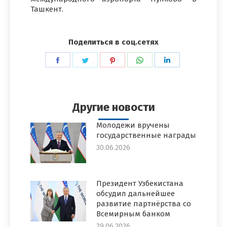
Ташкент.
Поделиться в соц.сетях
Поделиться
Поделиться
Поделиться
Поделиться
Поделиться
в
в
в
в
в
Facebook
Twitter
Pinterest
WhatsApp
LinkedIn
Другие новости
Молодежи вручены
государственные награды
30.06.2026
Президент Узбекистана
обсудил дальнейшее
развитие партнёрства со
Всемирным банком
29.06.2026