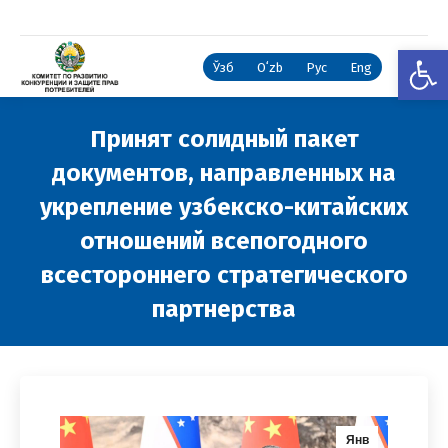
Откры
Ўзб
Oʻzb
Рус
Eng
Принят солидный пакет
документов, направленных на
укрепление узбекско-китайских
отношений всепогодного
всестороннего стратегического
партнерства
Вы здесь:
Янв