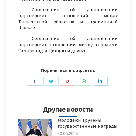
– Соглашение об установлении
партнёрских отношений между
Ташкентской областью и провинцией
Шэньси;
– Соглашение об установлении
партнёрских отношений между городами
Самарканд и Циндао и другие.
Поделиться в соц.сетях
Поделиться
Поделиться
Поделиться
Поделиться
Поделиться
в
в
в
в
в
Facebook
Twitter
Pinterest
WhatsApp
LinkedIn
Другие новости
Молодежи вручены
государственные награды
30.06.2026