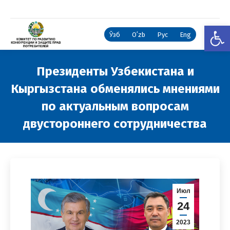
Откры
Ўзб
Oʻzb
Рус
Eng
Президенты Узбекистана и
Кыргызстана обменялись мнениями
по актуальным вопросам
двустороннего сотрудничества
Вы здесь:
Июл
24
2023