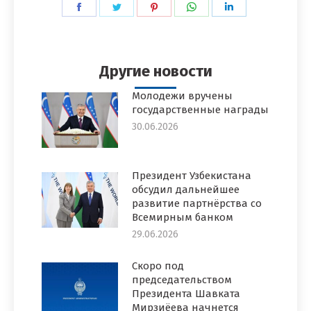
Поделиться
Поделиться
Поделиться
Поделиться
Поделиться
в
в
в
в
в
Facebook
Twitter
Pinterest
WhatsApp
LinkedIn
Другие новости
Молодежи вручены
государственные награды
30.06.2026
Президент Узбекистана
обсудил дальнейшее
развитие партнёрства со
Всемирным банком
29.06.2026
Скоро под
председательством
Президента Шавката
Мирзиёева начнется