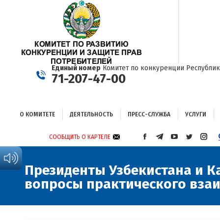
О КОМИТЕТЕ
ДЕЯТЕЛЬНОСТЬ
ПРЕСС-СЛУЖБА
УСЛУГИ
Единый номер
Комитет по конкуренции Республик
71-207-47-00
О КОМИТЕТЕ
ДЕЯТЕЛЬНОСТЬ
ПРЕСС-СЛУЖБА
УСЛУГИ
СООБЩИТЬ О КАРТЕЛЕ
СТРАНИЦА
СТРАНИЦА
СТРАНИЦА
СТРАНИЦА
СТРА
FACEBOOK
TELEGRAM
YOUTUBE
TWITTER
INST
ОТКРЫВАЕТСЯ
ОТКРЫВАЕТСЯ
ОТКРЫВАЕТСЯ
ОТКРЫВА
ОТКР
Президенты Узбекистана и К
В
В
В
В
В
вопросы практического вза
НОВОМ
НОВОМ
НОВОМ
НОВОМ
НОВ
ОКНЕ
ОКНЕ
ОКНЕ
ОКНЕ
ОКНЕ