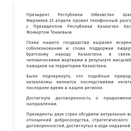
Президент Республики Узбекистан Шав
Мирзиёев 23 апреля провел телефонный разг
с Президентом Республики Казахстан Ка
Жомартом Токаевым.
Глава нашего государства выразил искре
соболезнования и слова поддержки лиде
братскому народу Казахстана в связ
человеческими жертвами в результате масшта
паводков на территории Казахстана.
Было подчеркнуто, что подобные природ
катаклизмы являются последствиями нега
последнее время в нашем регионе.
Достигнута договоренность о продолжен
направлении.
Президенты двух стран обсудили актуальные в
отношений добрососедства, стратегического
договоренностей, достигнутых в ходе недавней 