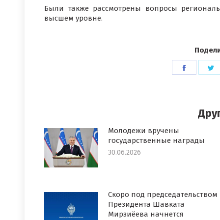
Были также рассмотрены вопросы регионал
высшем уровне.
Подели
Поделит
П
в
в
Faceboo
T
Дру
Молодежи вручены
государственные награды
30.06.2026
Скоро под председательством
Президента Шавката
Мирзиёева начнется