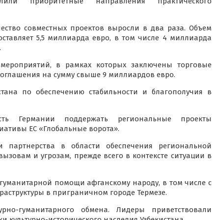
делили приоритетные направления практического
чество совместных проектов выросли в два раза. Объем
ставляет 5,5 миллиарда евро, в том числе 4 миллиарда
.
 мероприятий, в рамках которых заключены торговые
оглашения на сумму свыше 9 миллиардов евро.
стана по обеспечению стабильности и благополучия в
сть Германии поддержать региональные проекты
иативы ЕС «Глобальные ворота».
и партнерства в области обеспечения региональной
ызовам и угрозам, прежде всего в контексте ситуации в
гуманитарной помощи афганскому народу, в том числе с
аструктуры в приграничном городе Термезе.
рно-гуманитарного обмена. Лидеры приветствовали
и культурно-исторического наследия Узбекистана.