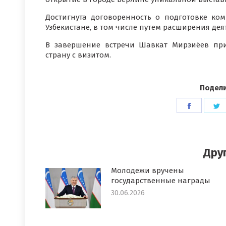
Достигнута договоренность о подготовке к
Узбекистане, в том числе путем расширения дея
В завершение встречи Шавкат Мирзиёев пр
страну с визитом.
Подели
Поделит
П
в
в
Faceboo
T
Дру
Молодежи вручены
государственные награды
30.06.2026