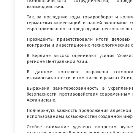
технологического сотрудничества, опре
взаимодействия.
Так, за последние годы товарооборот и коли
германских инвестиций в нашей экономике со
евро привлечено за предыдущие несколько лет
Президенты приветствовали итоги деловых
контракты и инвестиционно-технологические с
В Берлине высоко оценивают усилия Узбеки
регионе Центральной Азии.
В данном контексте выражена готовно
взаимосвязанности, в том числе в рамках Иниц
Выражена заинтересованность в укреплени
безопасности, противодействия современным в
Афганистане.
Подчеркнута важность продолжения адресной 
использованием возможностей созданной инфр
Особое внимание уделено вопросам культу
открытие в городе Берлине уникальной выставк