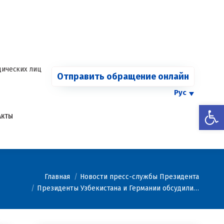
СООБЩИТЬ О
Страница
Страница
Страница
Страница
КАРТЕЛЕ
Facebook
Telegram
YouTube
Twitter
Страница
открывается
открывается
открывается
открывается
Instagram
в
в
в
в
открывается
новом
новом
новом
новом
в
ических лиц
Отправить обращение онлайн
окне
окне
окне
окне
новом
окне
Рус
Откры
АКТЫ
Вы здесь:
Главная
Новости пресс-службы Президента
Президенты Узбекистана и Германии обсудили…