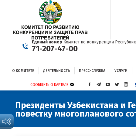
О КОМИТЕТЕ
ДЕЯТЕЛЬНОСТЬ
ПРЕСС-СЛУЖБА
УСЛУГИ
Единый номер
Комитет по конкуренции Республик
71-207-47-00
О КОМИТЕТЕ
ДЕЯТЕЛЬНОСТЬ
ПРЕСС-СЛУЖБА
УСЛУГИ
СООБЩИТЬ О КАРТЕЛЕ
СТРАНИЦА
СТРАНИЦА
СТРАНИЦА
СТРАНИЦА
СТРА
FACEBOOK
TELEGRAM
YOUTUBE
TWITTER
INST
ОТКРЫВАЕТСЯ
ОТКРЫВАЕТСЯ
ОТКРЫВАЕТСЯ
ОТКРЫВА
ОТКР
Президенты Узбекистана и Г
В
В
В
В
В
повестку многопланового со
НОВОМ
НОВОМ
НОВОМ
НОВОМ
НОВ
ОКНЕ
ОКНЕ
ОКНЕ
ОКНЕ
ОКНЕ