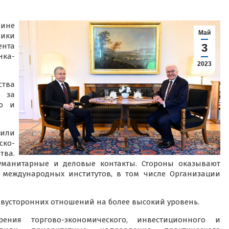
ине
Май
лики
ента
3
ка-
2023
ства
 за
ию и
или
ско-
тва.
уманитарные и деловые контакты. Стороны оказывают
 международных институтов, в том числе Организации
вусторонних отношений на более высокий уровень.
ения торгово-экономического, инвестиционного и