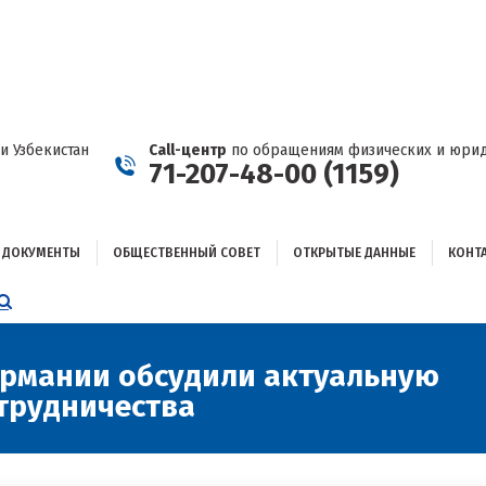
ДОКУМЕНТЫ
ОБЩЕСТВЕННЫЙ СОВЕТ
ОТКРЫТЫЕ ДАННЫЕ
КОНТАКТЫ
и Узбекистан
Call-центр
по обращениям физических и юрид
71-207-48-00 (1159)
ДОКУМЕНТЫ
ОБЩЕСТВЕННЫЙ СОВЕТ
ОТКРЫТЫЕ ДАННЫЕ
КОНТ
НИЦА
AGRAM
ЕТСЯ
ЫВАЕТСЯ
ермании обсудили актуальную
трудничества
ОМ