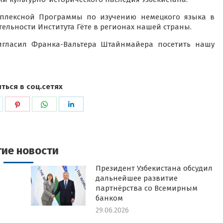
омплексной Программы по изучению немецкого языка в
тельности Института Гёте в регионах нашей страны.
игласил Франка-Вальтера Штайнмайера посетить нашу
ться в соц.сетях
ься
оделиться
Поделиться
Поделиться
Поделиться
в
в
в
k
witter
Pinterest
WhatsApp
LinkedIn
гие новости
Президент Узбекистана обсудил
дальнейшее развитие
партнёрства со Всемирным
банком
29.06.2026