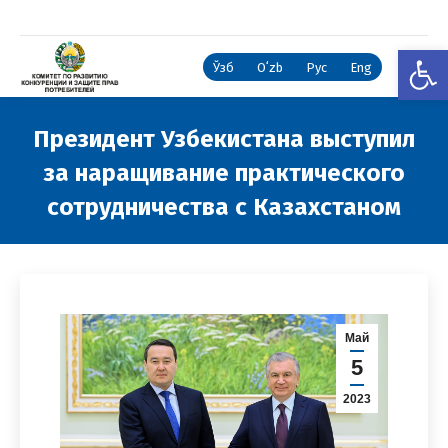
Откры
Ўзб
Oʻzb
Рус
Eng
Президент Узбекистана выступил
за наращивание практического
сотрудничества с Казахстаном
Вы здесь:
Май
5
2023