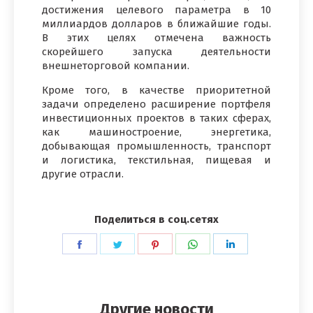
достижения целевого параметра в 10
миллиардов долларов в ближайшие годы.
В этих целях отмечена важность
скорейшего запуска деятельности
внешнеторговой компании.
Кроме того, в качестве приоритетной
задачи определено расширение портфеля
инвестиционных проектов в таких сферах,
как машиностроение, энергетика,
добывающая промышленность, транспорт
и логистика, текстильная, пищевая и
другие отрасли.
Поделиться в соц.сетях
Поделиться
Поделиться
Поделиться
Поделиться
Поделиться
в
в
в
в
в
Facebook
Twitter
Pinterest
WhatsApp
LinkedIn
Другие новости