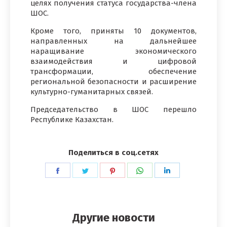
целях получения статуса государства-члена
ШОС.
Кроме того, приняты 10 документов,
направленных на дальнейшее
наращивание экономического
взаимодействия и цифровой
трансформации, обеспечение
региональной безопасности и расширение
культурно-гуманитарных связей.
Председательство в ШОС перешло
Республике Казахстан.
Поделиться в соц.сетях
Поделиться
Поделиться
Поделиться
Поделиться
Поделиться
в
в
в
в
в
Facebook
Twitter
Pinterest
WhatsApp
LinkedIn
Другие новости