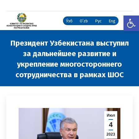
Откры
Ўзб
Oʻzb
Рус
Eng
Президент Узбекистана выступил
за дальнейшее развитие и
укрепление многостороннего
сотрудничества в рамках ШОС
Вы здесь:
Июл
4
2023