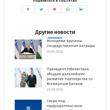
Поделиться в соц.сетях
Поделиться
Поделиться
Поделиться
Поделиться
Поделиться
в
в
в
в
в
Facebook
Twitter
Pinterest
WhatsApp
LinkedIn
Другие новости
Молодежи вручены
государственные награды
30.06.2026
Президент Узбекистана
обсудил дальнейшее
развитие партнёрства со
Всемирным банком
29.06.2026
Скоро под
председательством