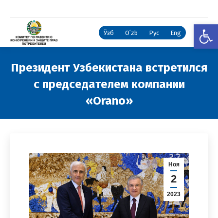
Откры
Ўзб
Oʻzb
Рус
Eng
Президент Узбекистана встретился
с председателем компании
«Orano»
Вы здесь:
Ноя
2
2023