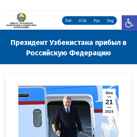
Откры
Ўзб
Oʻzb
Рус
Eng
Президент Узбекистана прибыл в
Российскую Федерацию
Вы здесь:
Фев
21
2024