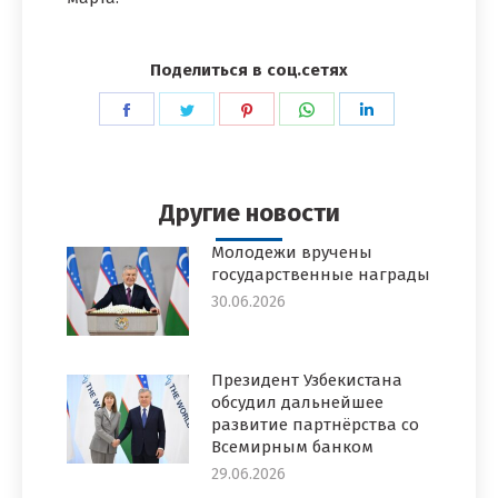
Поделиться в соц.сетях
Поделиться
Поделиться
Поделиться
Поделиться
Поделиться
в
в
в
в
в
Facebook
Twitter
Pinterest
WhatsApp
LinkedIn
Другие новости
Молодежи вручены
государственные награды
30.06.2026
Президент Узбекистана
обсудил дальнейшее
развитие партнёрства со
Всемирным банком
29.06.2026