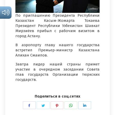
По приглашению Президента Республики
Казахстан Касым-Жомарта Токаева
Президент Республики Узбекистан Шавкат
Мирзиёев прибыл с рабочим визитом в
город Астану.
В аэропорту главу нашего государства
встретил Премьер-министр Казахстана
Алихан Смаилов.
Завтра лидер нашей страны примет
участие в очередном заседании Совета
глав государств Организации тюркских
государств.
Поделиться в соц.сетях
Поделиться
Поделиться
Поделиться
Поделиться
Поделиться
в
в
в
в
в