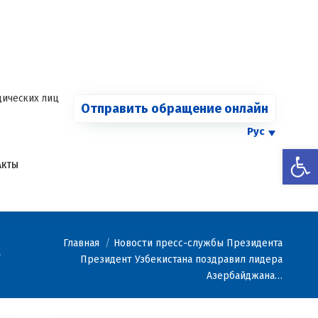
СООБЩИТЬ О
Страница
Страница
Страница
Страница
КАРТЕЛЕ
Facebook
Telegram
YouTube
Twitter
Страница
открывается
открывается
открывается
открывается
Instagram
в
в
в
в
открывается
новом
новом
новом
новом
в
ических лиц
Отправить обращение онлайн
окне
окне
окне
окне
новом
окне
Рус
Откры
АКТЫ
ы здесь:
Главная
Новости пресс-службы Президента
Президент Узбекистана поздравил лидера
Азербайджана…