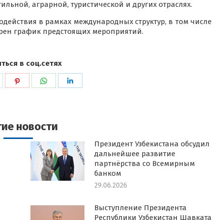
ильной, аграрной, туристической и других отраслях.
действия в рамках международных структур, в том числе
трен график предстоящих мероприятий.
ться в соц.сетях
ься
оделиться
Поделиться
Поделиться
Поделиться
в
в
в
k
witter
Pinterest
WhatsApp
LinkedIn
гие новости
Президент Узбекистана обсудил
дальнейшее развитие
партнёрства со Всемирным
банком
29.06.2026
Выступление Президента
Республики Узбекистан Шавката