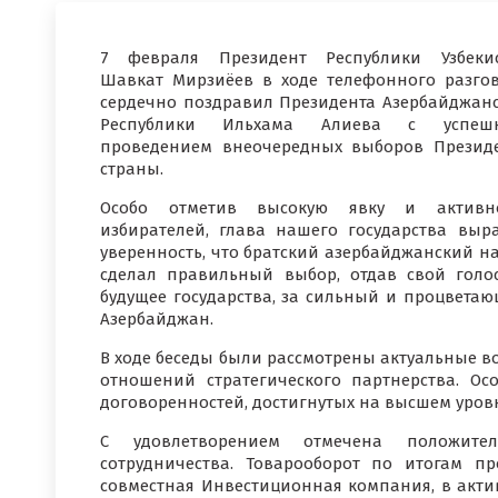
7 февраля Президент Республики Узбеки
Шавкат Мирзиёев в ходе телефонного разго
сердечно поздравил Президента Азербайджан
Республики Ильхама Алиева с успеш
проведением внеочередных выборов Презид
страны.
Особо отметив высокую явку и активно
избирателей, глава нашего государства выр
уверенность, что братский азербайджанский н
сделал правильный выбор, отдав свой голо
будущее государства, за сильный и процвета
Азербайджан.
В ходе беседы были рассмотрены актуальные в
отношений стратегического партнерства. О
договоренностей, достигнутых на высшем уров
С удовлетворением отмечена положител
сотрудничества. Товарооборот по итогам п
совместная Инвестиционная компания, в акти