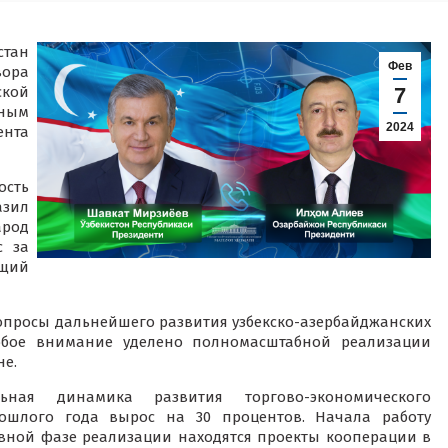
стан
Фев
вора
ской
7
ным
2024
ента
сть
азил
арод
с за
ющий
опросы дальнейшего развития узбекско-азербайджанских
собое внимание уделено полномасштабной реализации
не.
ьная динамика развития торгово-экономического
рошлого года вырос на 30 процентов. Начала работу
вной фазе реализации находятся проекты кооперации в