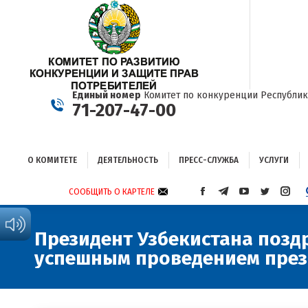
О КОМИТЕТЕ
ДЕЯТЕЛЬНОСТЬ
ПРЕСС-СЛУЖБА
УСЛУГИ
Единый номер
Комитет по конкуренции Республик
71-207-47-00
О КОМИТЕТЕ
ДЕЯТЕЛЬНОСТЬ
ПРЕСС-СЛУЖБА
УСЛУГИ
СООБЩИТЬ О КАРТЕЛЕ
СТРАНИЦА
СТРАНИЦА
СТРАНИЦА
СТРАНИЦА
СТРА
FACEBOOK
TELEGRAM
YOUTUBE
TWITTER
INST
ОТКРЫВАЕТСЯ
ОТКРЫВАЕТСЯ
ОТКРЫВАЕТСЯ
ОТКРЫВА
ОТКР
Президент Узбекистана позд
В
В
В
В
В
успешным проведением през
НОВОМ
НОВОМ
НОВОМ
НОВОМ
НОВ
ОКНЕ
ОКНЕ
ОКНЕ
ОКНЕ
ОКНЕ