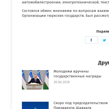
автомобилестроении, электротехнической, текст
Состоялся обмен мнениями по вопросам взаимо
Организации тюркских государств. Был рассмо
Подели
Поделит
П
в
в
Faceboo
T
Дру
Молодежи вручены
государственные награды
30.06.2026
Скоро под председательством
Президента Шавката