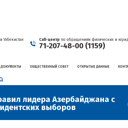
ДОКУМЕНТЫ
ОБЩЕСТВЕННЫЙ СОВЕТ
ОТКРЫТЫЕ ДАННЫЕ
КОНТАКТЫ
и Узбекистан
Call-центр
по обращениям физических и юрид
71-207-48-00 (1159)
ДОКУМЕНТЫ
ОБЩЕСТВЕННЫЙ СОВЕТ
ОТКРЫТЫЕ ДАННЫЕ
КОНТ
НИЦА
AGRAM
ЕТСЯ
ЫВАЕТСЯ
В
равил лидера Азербайджана с
идентских выборов
ОМ