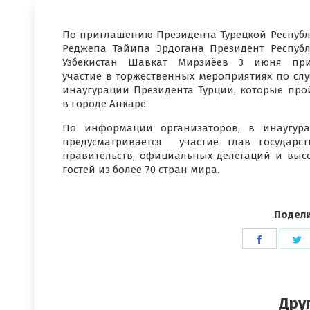
По приглашению Президента Турецкой Респуб
Реджепа Тайипа Эрдогана Президент Респуб
Узбекистан Шавкат Мирзиёев 3 июня при
участие в торжественных мероприятиях по сл
инаугурации Президента Турции, которые про
в городе Анкаре.
По информации организаторов, в инаугур
предусматривается участие глав государс
правительств, официальных делегаций и выс
гостей из более 70 стран мира.
Подели
Поделит
П
в
в
Faceboo
T
Дру