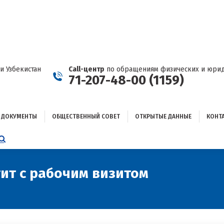
ДОКУМЕНТЫ
ОБЩЕСТВЕННЫЙ СОВЕТ
ОТКРЫТЫЕ ДАННЫЕ
КОНТАКТЫ
и Узбекистан
Call-центр
по обращениям физических и юрид
71-207-48-00 (1159)
ДОКУМЕНТЫ
ОБЩЕСТВЕННЫЙ СОВЕТ
ОТКРЫТЫЕ ДАННЫЕ
КОНТ
НИЦА
AGRAM
ЕТСЯ
ЫВАЕТСЯ
тит с рабочим визитом
Вы здесь:
ОМ