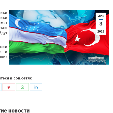
лики
Июн
лики
мет
3
учаю
2023
йдут
ации
тв и
оких
ться в соц.сетях
ься
оделиться
Поделиться
Поделиться
Поделиться
в
в
в
k
witter
Pinterest
WhatsApp
LinkedIn
гие новости