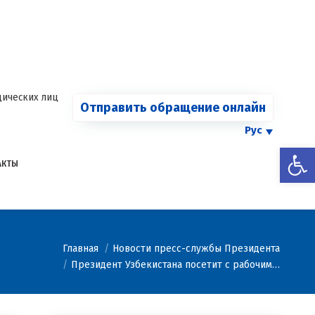
СООБЩИТЬ О
Страница
Страница
Страница
Страница
КАРТЕЛЕ
Facebook
Telegram
YouTube
Twitter
Страница
открывается
открывается
открывается
открывается
Instagram
в
в
в
в
открывается
новом
новом
новом
новом
в
ических лиц
Отправить обращение онлайн
окне
окне
окне
окне
новом
окне
Рус
Откры
АКТЫ
Главная
Новости пресс-службы Президента
Президент Узбекистана посетит с рабочим…