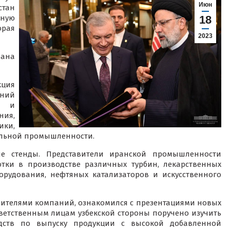
Июн
стан
нную
18
рая
2023
рана
ция
ний
й и
ния,
ки,
ильной промышленности.
ые стенды. Представители иранской промышленности
тки в производстве различных турбин, лекарственных
орудования, нефтяных катализаторов и искусственного
дителями компаний, ознакомился с презентациями новых
ветственным лицам узбекской стороны поручено изучить
дств по выпуску продукции с высокой добавленной