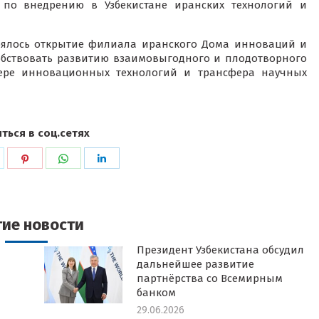
 по внедрению в Узбекистане иранских технологий и
стоялось открытие филиала иранского Дома инноваций и
особствовать развитию взаимовыгодного и плодотворного
фере инновационных технологий и трансфера научных
ться в соц.сетях
ься
оделиться
Поделиться
Поделиться
Поделиться
в
в
в
k
witter
Pinterest
WhatsApp
LinkedIn
гие новости
Президент Узбекистана обсудил
дальнейшее развитие
партнёрства со Всемирным
банком
29.06.2026