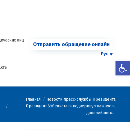
СООБЩИТЬ О
Страница
Страница
Страница
Страница
КАРТЕЛЕ
Facebook
Telegram
YouTube
Twitter
Страница
открывается
открывается
открывается
открывается
Instagram
в
в
в
в
открывается
новом
новом
новом
новом
в
ических лиц
Отправить обращение онлайн
окне
окне
окне
окне
новом
окне
Рус
Откры
АКТЫ
Вы здесь:
Главная
Новости пресс-службы Президента
Президент Узбекистана подчеркнул важность
дальнейшего…