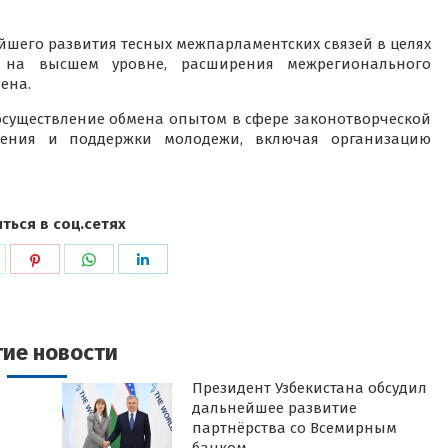
шего развития тесных межпарламентских связей в целях
й на высшем уровне, расширения межрегионального
ена.
осуществление обмена опытом в сфере законотворческой
вления и поддержки молодежи, включая организацию
ться в соц.сетях
ься
оделиться
Поделиться
Поделиться
Поделиться
в
в
в
k
witter
Pinterest
WhatsApp
LinkedIn
гие новости
Президент Узбекистана обсудил
дальнейшее развитие
партнёрства со Всемирным