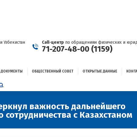
ДОКУМЕНТЫ
ОБЩЕСТВЕННЫЙ СОВЕТ
ОТКРЫТЫЕ ДАННЫЕ
КОНТАКТЫ
и Узбекистан
Call-центр
по обращениям физических и юрид
71-207-48-00 (1159)
ДОКУМЕНТЫ
ОБЩЕСТВЕННЫЙ СОВЕТ
ОТКРЫТЫЕ ДАННЫЕ
КОНТ
НИЦА
AGRAM
ЕТСЯ
ЫВАЕТСЯ
еркнул важность дальнейшего
 сотрудничества с Казахстаном
ОМ