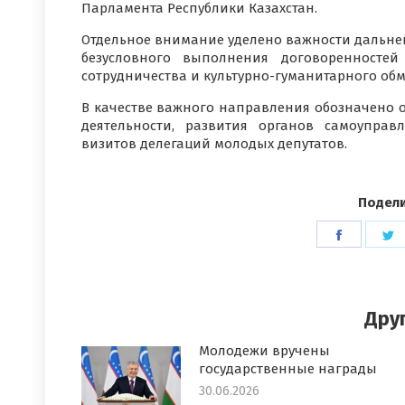
Парламента Республики Казахстан.
Отдельное внимание уделено важности дальней
безусловного выполнения договоренносте
сотрудничества и культурно-гуманитарного обм
В качестве важного направления обозначено 
деятельности, развития органов самоупра
визитов делегаций молодых депутатов.
Подели
Поделит
П
в
в
Faceboo
T
Дру
Молодежи вручены
государственные награды
30.06.2026