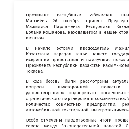
Президент Республики Узбекистан Шав
Мирзиёев 26 октября принял Председат
Мажилиса Парламента Республики Казахс
Ерлана Кошанова, находящегося в нашей стра
визитом.
В начале встречи председатель Мажил
Казахстана передал главе нашего государ
искренние приветствия и наилучшие пожел
Президента Республики Казахстан Касым-Жом
Токаева.
В ходе беседы были рассмотрены актуал
вопросы двусторонней повестки
удовлетворением подчеркнуто последовате
стратегического партнерства и союзничества. 
количество совместных предприятий, р
автомобильной, текстильной, электротехническо
Особо отмечены плодотворные итоги проше
совета между Законодательной палатой 