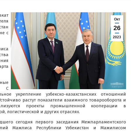
кат
Окт
еля
тан
26
не c
2023
иса
ства
ания
арта
ьные
. С
льное укрепление узбекско-казахстанских отношений
Устойчиво растут показатели взаимного товарооборота и
еализуются проекты промышленной кооперации в
й, логистической и других отраслях.
дшего сегодня первого заседания Межпарламентского
Олий Мажлиса Республики Узбекистан и Мажилисом