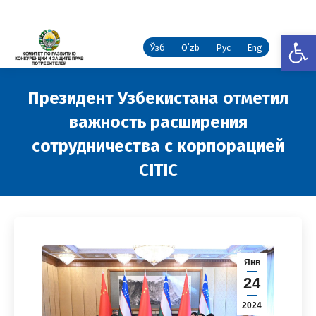
Откры
Ўзб
Oʻzb
Рус
Eng
Президент Узбекистана отметил
важность расширения
сотрудничества с корпорацией
CITIC
Вы здесь:
Янв
24
2024