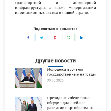
транспортной и инженерной
инфраструктуры, а также модернизации
ирригационных систем в нашей стране.
Поделиться в соц.сетях
Поделиться
Поделиться
Поделиться
Поделиться
Поделиться
в
в
в
в
в
Facebook
Twitter
Pinterest
WhatsApp
LinkedIn
Другие новости
Молодежи вручены
государственные награды
30.06.2026
Президент Узбекистана
обсудил дальнейшее
развитие партнёрства со