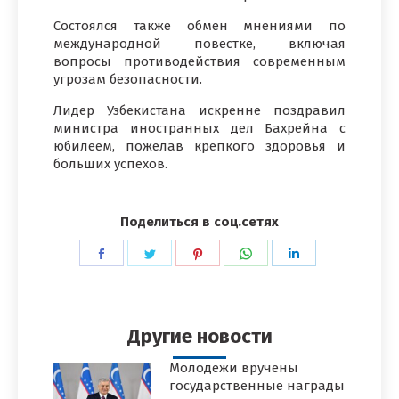
Состоялся также обмен мнениями по
международной повестке, включая
вопросы противодействия современным
угрозам безопасности.
Лидер Узбекистана искренне поздравил
министра иностранных дел Бахрейна с
юбилеем, пожелав крепкого здоровья и
больших успехов.
Поделиться в соц.сетях
Поделиться
Поделиться
Поделиться
Поделиться
Поделиться
в
в
в
в
в
Facebook
Twitter
Pinterest
WhatsApp
LinkedIn
Другие новости
Молодежи вручены
государственные награды