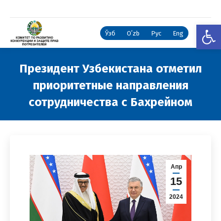
Откры
Ўзб
Oʻzb
Рус
Eng
Президент Узбекистана отметил
приоритетные направления
сотрудничества с Бахрейном
Вы здесь:
Апр
15
2024