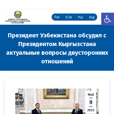
Откры
Ўзб
Oʻzb
Рус
Eng
Президент Узбекистана обсудил с
Президентом Кыргызстана
актуальные вопросы двусторонних
отношений
Вы здесь:
Май
9
2023