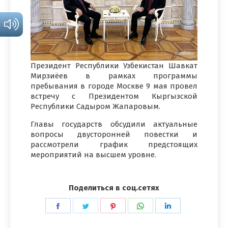
Президент Республики Узбекистан Шавкат
Мирзиёев в рамках программы
пребывания в городе Москве 9 мая провел
встречу с Президентом Кыргызской
Республики Садыром Жапаровым.
Главы государств обсудили актуальные
вопросы двусторонней повестки и
рассмотрели график предстоящих
мероприятий на высшем уровне.
Поделиться в соц.сетях
Поделиться
Поделиться
Поделиться
Поделиться
Поделиться
в
в
в
в
в