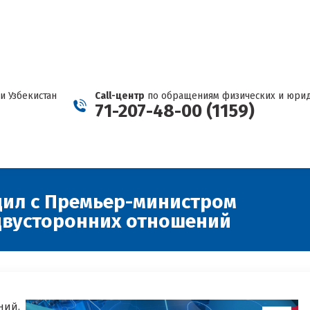
СООБЩИТЬ О КАРТЕЛЕ
Страница
Страница
Страница
Страница
Страни
Facebook
Telegram
YouTube
Twitter
Instagr
открывается
открывается
открывается
открываетс
открыв
в
в
в
в
в
новом
новом
новом
новом
новом
и Узбекистан
Call-центр
по обращениям физических и юрид
окне
окне
окне
окне
окне
71-207-48-00 (1159)
дил с Премьер-министром
двусторонних отношений
ий,