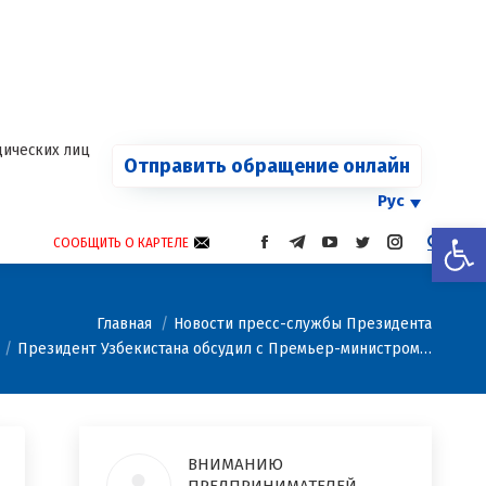
ца
am
я
ается
ических лиц
Отправить обращение онлайн
Рус
Откры
СООБЩИТЬ О КАРТЕЛЕ
СТРАНИЦА
СТРАНИЦА
СТРАНИЦА
СТРАНИЦА
СТРАНИЦА
FACEBOOK
TELEGRAM
YOUTUBE
TWITTER
INSTAGRAM
ОТКРЫВАЕТСЯ
ОТКРЫВАЕТСЯ
ОТКРЫВАЕТСЯ
ОТКРЫВАЕТСЯ
ОТКРЫВАЕТС
Вы здесь:
В
В
В
В
В
Главная
Новости пресс-службы Президента
НОВОМ
НОВОМ
НОВОМ
НОВОМ
НОВОМ
Президент Узбекистана обсудил с Премьер-министром…
ОКНЕ
ОКНЕ
ОКНЕ
ОКНЕ
ОКНЕ
ВНИМАНИЮ