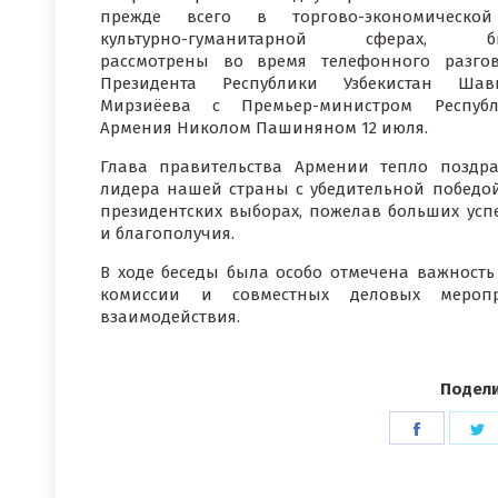
прежде всего в торгово-экономическо
культурно-гуманитарной сферах, б
рассмотрены во время телефонного разго
Президента Республики Узбекистан Шавк
Мирзиёева с Премьер-министром Республ
Армения Николом Пашиняном 12 июля.
Глава правительства Армении тепло поздр
лидера нашей страны с убедительной победо
президентских выборах, пожелав больших усп
и благополучия.
В ходе беседы была особо отмечена важност
комиссии и совместных деловых меропр
взаимодействия.
Подели
Поделит
П
в
в
Faceboo
T