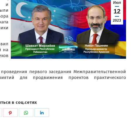
Июл
й и
ыли
12
вора
2023
ата
ики
авил
й на
ехов
ь проведения первого заседания Межправительственной
иятий для продвижения проектов практического
ться в соц.сетях
ься
оделиться
Поделиться
Поделиться
Поделиться
в
в
в
k
witter
Pinterest
WhatsApp
LinkedIn