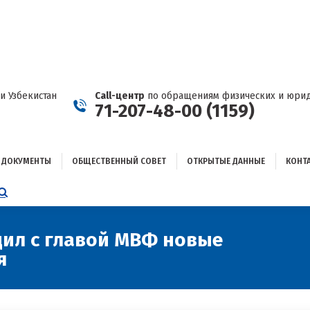
ДОКУМЕНТЫ
ОБЩЕСТВЕННЫЙ СОВЕТ
ОТКРЫТЫЕ ДАННЫЕ
КОНТАКТЫ
и Узбекистан
Call-центр
по обращениям физических и юрид
71-207-48-00 (1159)
ДОКУМЕНТЫ
ОБЩЕСТВЕННЫЙ СОВЕТ
ОТКРЫТЫЕ ДАННЫЕ
КОНТ
НИЦА
AGRAM
ЕТСЯ
ЫВАЕТСЯ
дил с главой МВФ новые
Вы зд
я
ОМ