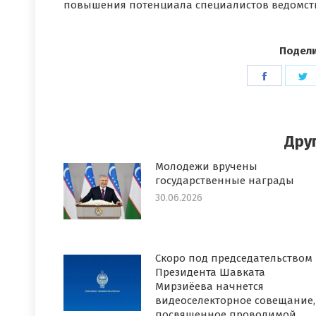
повышения потенциала специалистов ведомст
Подели
Поделит
П
в
в
Faceboo
T
Дру
Молодежи вручены
государственные награды
30.06.2026
Скоро под председательством
Президента Шавката
Мирзиёева начнется
видеоселекторное совещание,
посвященное проводимой