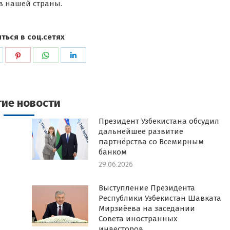
в нашей страны.
ться в соц.сетях
ься
оделиться
Поделиться
Поделиться
Поделиться
в
в
в
k
witter
Pinterest
WhatsApp
LinkedIn
гие новости
Президент Узбекистана обсудил
дальнейшее развитие
партнёрства со Всемирным
банком
29.06.2026
Выступление Президента
Республики Узбекистан Шавката
Мирзиёева на заседании
Совета иностранных
инвесторов