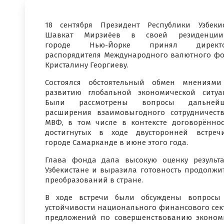
18 сентября Президент Республики Узбеки
Шавкат Мирзиёев в своей резиденци
городе Нью-Йорке принял директо
распорядителя Международного валютного ф
Кристалину Георгиеву.
Состоялся обстоятельный обмен мнениям
развитию глобальной экономической ситуа
Были рассмотрены вопросы дальнейш
расширения взаимовыгодного сотрудничест
МВФ, в том числе в контексте договорённос
достигнутых в ходе двусторонней встре
городе Самарканде в июне этого года.
Глава фонда дала высокую оценку результ
Узбекистане и выразила готовность продолж
преобразований в стране.
В ходе встречи были обсуждены вопросы
устойчивости национального финансового сект
предложений по совершенствованию эконом