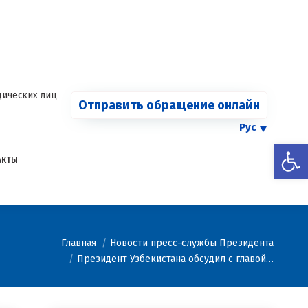
СООБЩИТЬ О
Страница
Страница
Страница
Страница
КАРТЕЛЕ
Facebook
Telegram
YouTube
Twitter
Страница
открывается
открывается
открывается
открывается
Instagram
в
в
в
в
открывается
новом
новом
новом
новом
в
ических лиц
Отправить обращение онлайн
окне
окне
окне
окне
новом
окне
Рус
Откры
АКТЫ
есь:
Главная
Новости пресс-службы Президента
Президент Узбекистана обсудил с главой…