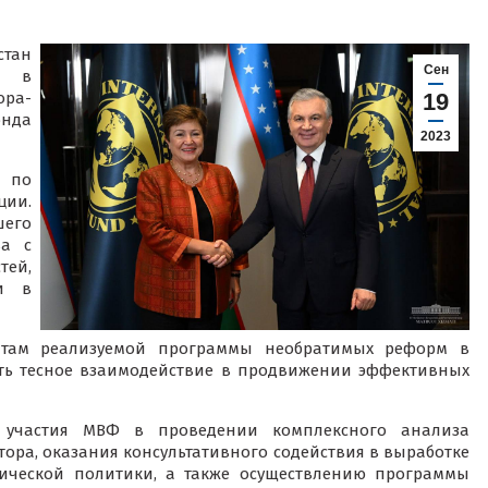
стан
Сен
и в
ра-
19
онда
2023
и по
ции.
его
ва с
тей,
чи в
атам реализуемой программы необратимых реформ в
ить тесное взаимодействие в продвижении эффективных
 участия МВФ в проведении комплексного анализа
ора, оказания консультативного содействия в выработке
ической политики, а также осуществлению программы