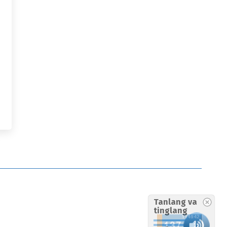
Tanlang va
tinglang