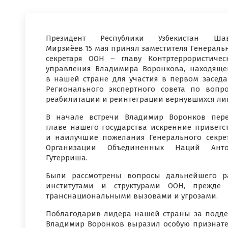
Президент Республики Узбекистан Шав
Мирзиёев 15 мая принял заместителя Генераль
секретаря ООН – главу Контртеррористичес
управления Владимира Воронкова, находяще
в нашей стране для участия в первом засед
Регионального экспертного совета по вопр
реабилитации и реинтеграции вернувшихся ли
В начале встречи Владимир Воронков пер
главе нашего государства искренние приветс
и наилучшие пожелания Генерального секре
Организации Объединенных Наций Анто
Гутерриша.
Были рассмотрены вопросы дальнейшего ра
институтами и структурами ООН, прежде
транснациональными вызовами и угрозами.
Поблагодарив лидера нашей страны за поддер
Владимир Воронков выразил особую признател