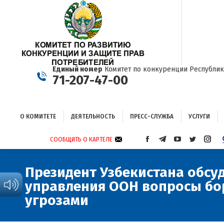
О КОМИТЕТЕ
ДЕЯТЕЛЬНОСТЬ
ПРЕСС-СЛУЖБА
УСЛУГИ
Единый номер
Комитет по конкуренции Республик
71-207-47-00
О КОМИТЕТЕ
ДЕЯТЕЛЬНОСТЬ
ПРЕСС-СЛУЖБА
УСЛУГИ
СООБЩИТЬ О КАРТЕЛЕ
СТРАНИЦА
СТРАНИЦА
СТРАНИЦА
СТРАНИЦА
СТРА
FACEBOOK
TELEGRAM
YOUTUBE
TWITTER
INST
ОТКРЫВАЕТСЯ
ОТКРЫВАЕТСЯ
ОТКРЫВАЕТСЯ
ОТКРЫВА
ОТКР
Президент Узбекистана обсу
В
В
В
В
В
управления ООН вопросы бо
НОВОМ
НОВОМ
НОВОМ
НОВОМ
НОВ
ОКНЕ
ОКНЕ
ОКНЕ
ОКНЕ
ОКНЕ
угрозами