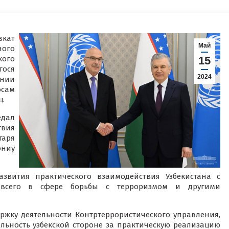
кат
Май
ного
кого
15
гося
2024
ании
осам
ц.
едал
твия
таря
ниу
звития практического взаимодействия Узбекистана с
 всего в сфере борьбы с терроризмом и другими
жку деятельности Контртеррористического управления,
ьность узбекской стороне за практическую реализацию