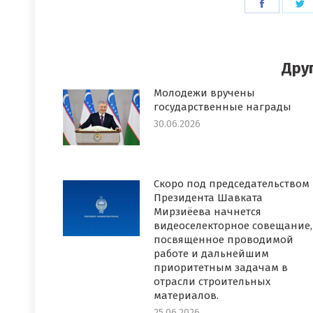
Поделит
П
в
в
Faceboo
T
Дру
Молодежи вручены
государственные награды
30.06.2026
Скоро под председательством
Президента Шавката
Мирзиёева начнется
видеоселекторное совещание,
посвященное проводимой
работе и дальнейшим
приоритетным задачам в
отрасли строительных
материалов.
25.06.2026