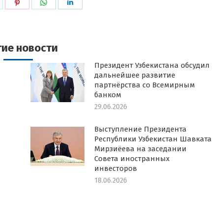
ься
оделиться
Поделиться
Поделиться
Поделиться
в
в
в
k
witter
Pinterest
WhatsApp
LinkedIn
гие новости
Президент Узбекистана обсудил
дальнейшее развитие
партнёрства со Всемирным
банком
29.06.2026
Выступление Президента
Республики Узбекистан Шавката
Мирзиёева на заседании
Совета иностранных
инвесторов
18.06.2026