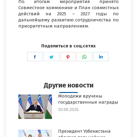
По итогам мероприятия принято
Совместное коммюнике и План совместных
действий на 2025 – 2027 годы по
дальнейшему развитию сотрудничества по
приоритетным направлениям.
Поделиться в соц.сетях
Поделиться
Поделиться
Поделиться
Поделиться
Поделиться
в
в
в
в
в
Facebook
Twitter
Pinterest
WhatsApp
LinkedIn
Другие новости
Молодежи вручены
государственные награды
30.06.2026
Президент Узбекистана