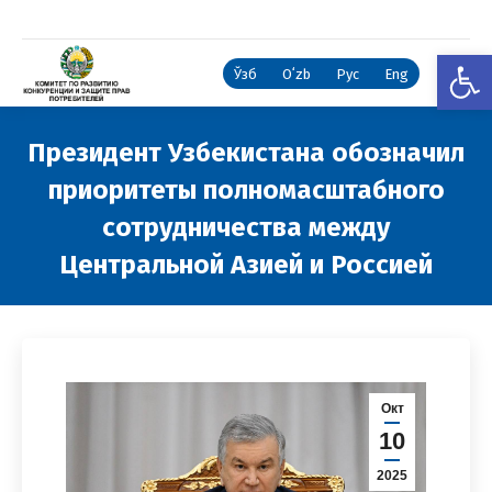
Откры
Ўзб
Oʻzb
Рус
Eng
Президент Узбекистана обозначил
приоритеты полномасштабного
сотрудничества между
Центральной Азией и Россией
Вы здесь:
Окт
10
2025