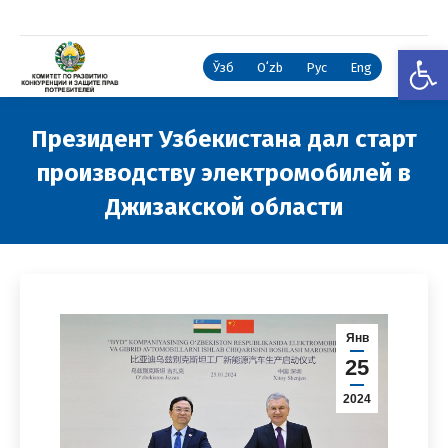
Откры
Ўзб
Oʻzb
Рус
Eng
Президент Узбекистана дал старт
производству электромобилей в
Джизакской области
Вы здесь:
Янв
25
2024