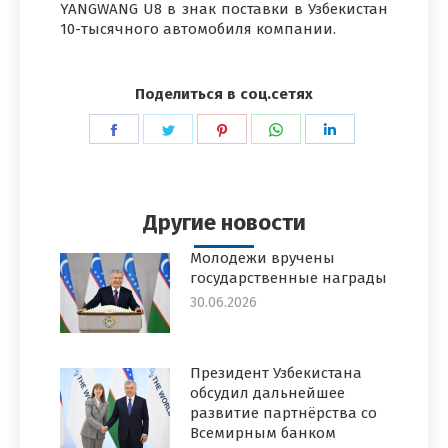
YANGWANG U8 в знак поставки в Узбекистан
10-тысячного автомобиля компании.
Поделиться в соц.сетях
Поделиться
Поделиться
Поделиться
Поделиться
Поделиться
в
в
в
в
в
Facebook
Twitter
Pinterest
WhatsApp
LinkedIn
Другие новости
Молодежи вручены
государственные награды
30.06.2026
Президент Узбекистана
обсудил дальнейшее
развитие партнёрства со
Всемирным банком