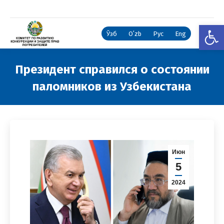
Откры
Ўзб
Oʻzb
Рус
Eng
Президент справился о состоянии
паломников из Узбекистана
Вы здесь:
Июн
5
2024