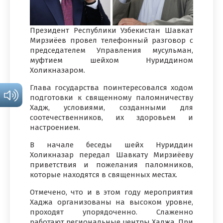
Президент Республики Узбекистан Шавкат
Мирзиёев провел телефонный разговор с
председателем Управления мусульман,
муфтием шейхом Нуриддином
Холикназаром.
Глава государства поинтересовался ходом
подготовки к священному паломничеству
Хадж, условиями, созданными для
соотечественников, их здоровьем и
настроением.
В начале беседы шейх Нуриддин
Холикназар передал Шавкату Мирзиёеву
приветствия и пожелания паломников,
которые находятся в священных местах.
Отмечено, что и в этом году мероприятия
Хаджа организованы на высоком уровне,
проходят упорядоченно. Слаженно
работают региональные центры Хаджа. При