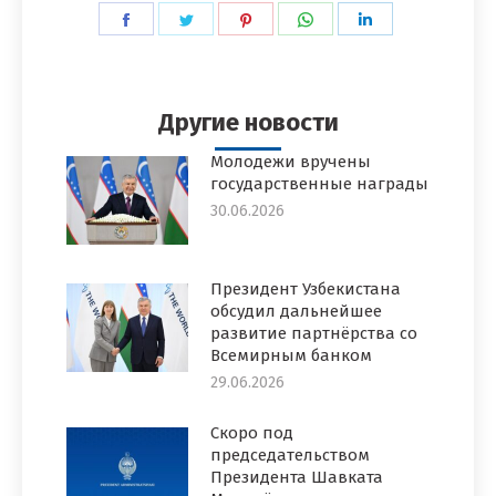
Поделиться
Поделиться
Поделиться
Поделиться
Поделиться
в
в
в
в
в
Facebook
Twitter
Pinterest
WhatsApp
LinkedIn
Другие новости
Молодежи вручены
государственные награды
30.06.2026
Президент Узбекистана
обсудил дальнейшее
развитие партнёрства со
Всемирным банком
29.06.2026
Скоро под
председательством
Президента Шавката