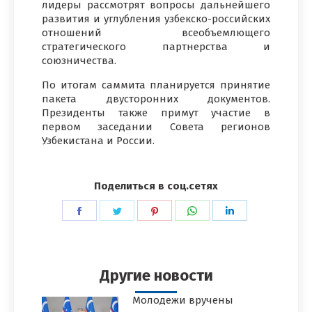
лидеры рассмотрят вопросы дальнейшего
развития и углубления узбекско-российских
отношений всеобъемлющего
стратегического партнерства и
союзничества.
По итогам саммита планируется принятие
пакета двусторонних документов.
Президенты также примут участие в
первом заседании Совета регионов
Узбекистана и России.
Поделиться в соц.сетях
Поделиться
Поделиться
Поделиться
Поделиться
Поделиться
в
в
в
в
в
Facebook
Twitter
Pinterest
WhatsApp
LinkedIn
Другие новости
Молодежи вручены