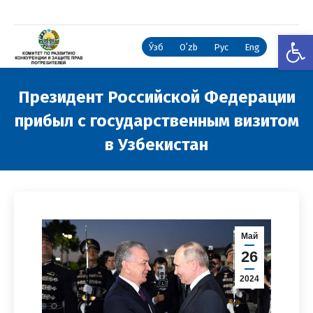
Откры
Ўзб
Oʻzb
Рус
Eng
Президент Российской Федерации
прибыл с государственным визитом
в Узбекистан
Вы здесь:
Май
26
2024