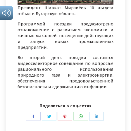
Президент Шавкат Мирзиёев 10 августа
отбыл в Бухарскую область.
Программой поездки предусмотрено
ознакомление с развитием экономики и
жизнью махаллей, посещение действующих
и запуск новых промышленных
предприятий.
Во второй день поездки состоится
видеоселекторное совещание по вопросам
рационального использования
природного газа и электроэнергии,
обеспечения продовольственной
безопасности и сдерживанию инфляции.
Поделиться в соц.сетях
Поделиться
Поделиться
Поделиться
Поделиться
Поделиться
в
в
в
в
в