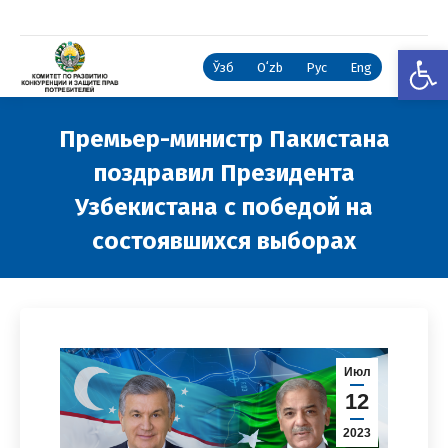
Откры
Ўзб
Oʻzb
Рус
Eng
Премьер-министр Пакистана
поздравил Президента
Узбекистана с победой на
состоявшихся выборах
Вы здесь:
Июл
12
2023