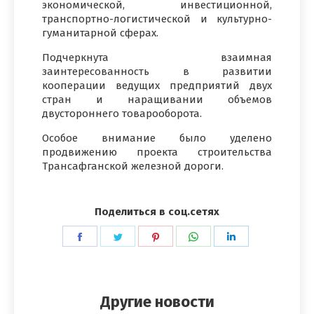
экономической, инвестиционной,
транспортно-логистической и культурно-
гуманитарной сферах.
Подчеркнута взаимная
заинтересованность в развитии
кооперации ведущих предприятий двух
стран и наращивании объемов
двустороннего товарооборота.
Особое внимание было уделено
продвижению проекта строительства
Трансафганской железной дороги.
Поделиться в соц.сетях
Поделиться
Поделиться
Поделиться
Поделиться
Поделиться
в
в
в
в
в
Facebook
Twitter
Pinterest
WhatsApp
LinkedIn
Другие новости