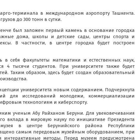
карго-терминала в международном аэропорту Ташкента.
рузов до 300 тонн в сутки.
Ургенче был заложен первый камень в основание городка
тажные дома, школы и детские сады, центры спорта и
ексы. В частности, в центре городка будет построен
ть в себя факультеты математики и естественных наук,
ся 4 тысячи студентов. При университете также будет
й. Таким образом, здесь будет создан образовательный
роизводства.
нцепции университета новым содержанием. Подчеркнута
рий для исследований молодежи, коммерциализации
ифровым технологиям и киберспорту.
иким ученым Абу Райханом Беруни. Для увековечивания
го вклада в мировую науку по инициативе Президента
музея в центре Берунийского района Республики
снащено самым передовым музейным оборудованием, при
я интерактивные методы. Перед музеем предусмотрена