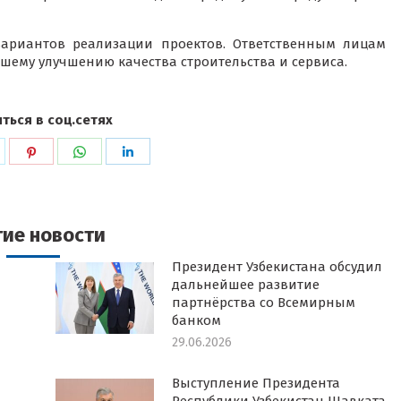
вариантов реализации проектов. Ответственным лицам
шему улучшению качества строительства и сервиса.
ться в соц.сетях
ься
оделиться
Поделиться
Поделиться
Поделиться
в
в
в
k
witter
Pinterest
WhatsApp
LinkedIn
гие новости
Президент Узбекистана обсудил
дальнейшее развитие
партнёрства со Всемирным
банком
29.06.2026
Выступление Президента