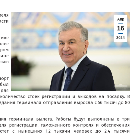
еля
Апр
асти
16
ике
2024
олее
ром
чине
тию
орт
был
для
количество стоек регистрации и выходов на посадку. В
здания терминала отправления выросла с 56 тысяч до 80
ция терминала вылета. Работы будут выполнены в три
 для регистрации, таможенного контроля и обеспечения
астет с нынешних 1,2 тысячи человек до 2,4 тысячи