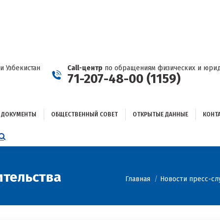
ДОКУМЕНТЫ
ОБЩЕСТВЕННЫЙ СОВЕТ
ОТКРЫТЫЕ ДАННЫЕ
КОНТАКТЫ
и Узбекистан
Call-центр
по обращениям физических и юрид
71-207-48-00 (1159)
ДОКУМЕНТЫ
ОБЩЕСТВЕННЫЙ СОВЕТ
ОТКРЫТЫЕ ДАННЫЕ
КОНТ
НИЦА
AGRAM
ЕТСЯ
ЫВАЕТСЯ
ительства
Вы здесь:
Главная
Новости пресс-с
ОМ