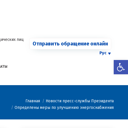
СООБЩИТЬ О
Страница
Страница
Страница
Страница
КАРТЕЛЕ
Facebook
Telegram
YouTube
Twitter
Страница
открывается
открывается
открывается
открывается
Instagram
в
в
в
в
открывается
новом
новом
новом
новом
в
ических лиц
Отправить обращение онлайн
окне
окне
окне
окне
новом
окне
Рус
Откры
АКТЫ
Главная
Новости пресс-службы Президента
Определены меры по улучшению энергоснабжения