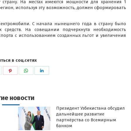
 страну. На местах имеются мощности для хранения 1
егион, используя эту возможность, должен сформировать
лектромобили. С начала нынешнего года в страну было
х средств. На совещании подчеркнута необходимость
спорта с использованием созданных льгот и увеличения
ться в соц.сетях
ься
оделиться
Поделиться
Поделиться
Поделиться
в
в
в
k
witter
Pinterest
WhatsApp
LinkedIn
гие новости
Президент Узбекистана обсудил
дальнейшее развитие
партнёрства со Всемирным
банком