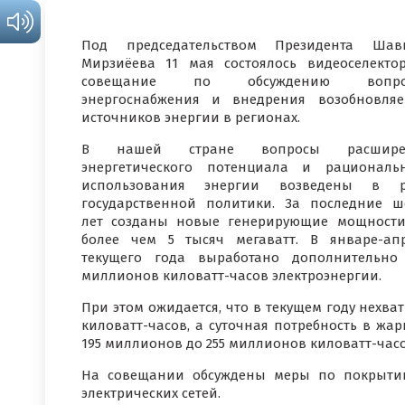
Под председательством Президента Шавк
Мирзиёева 11 мая состоялось видеоселекто
совещание по обсуждению вопро
энергоснабжения и внедрения возобновля
источников энергии в регионах.
В нашей стране вопросы расшире
энергетического потенциала и рациональ
использования энергии возведены в р
государственной политики. За последние ш
лет созданы новые генерирующие мощност
более чем 5 тысяч мегаватт. В январе-ап
текущего года выработано дополнительно
миллионов киловатт-часов электроэнергии.
При этом ожидается, что в текущем году нехва
киловатт-часов, а суточная потребность в жа
195 миллионов до 255 миллионов киловатт-часо
На совещании обсуждены меры по покрытию
электрических сетей.