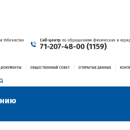
ДОКУМЕНТЫ
ОБЩЕСТВЕННЫЙ СОВЕТ
ОТКРЫТЫЕ ДАННЫЕ
КОНТАКТЫ
и Узбекистан
Call-центр
по обращениям физических и юрид
71-207-48-00 (1159)
ДОКУМЕНТЫ
ОБЩЕСТВЕННЫЙ СОВЕТ
ОТКРЫТЫЕ ДАННЫЕ
КОНТ
НИЦА
AGRAM
ЕТСЯ
ЫВАЕТСЯ
ению
Вы здесь:
ОМ