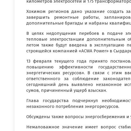
километров электросетей и 175 трансформаторо
Хокимом регионов дано указание создать за
завершить ремонтные работы, запланиро
дополнительные бригады и набраны квалифи
В целях недопущения перебоев в подаче эл
тепловые электростанции дополнительным о
летом также будут введена в эксплуатацию п
строящейся компанией «ACWA Power» в Сырдарь
13 февраля текущего года принято постанов
повышению эффективности государствен
энергетических ресурсов». В связи с этим в
ответственного за соблюдение законодате
сегодняшний день выявлено незаконное исп
сумов, причиненный ущерб взыскан.
Глава государства подчеркнул необходимо
незаконного потребления энергоресурсов.
Обсуждены также вопросы энергосбережения и 
Немаловажное значение имеет вопрос стаби