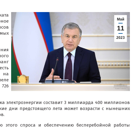
ата
Май
рное
сов
11
емых
2023
ния
ного
анг
есть
и на
реле
 726
тка электроэнергии составит 3 миллиарда 400 миллионов
ркие дни предстоящего лета может возрасти с нынешних
в.
 этого спроса и обеспечению бесперебойной работы