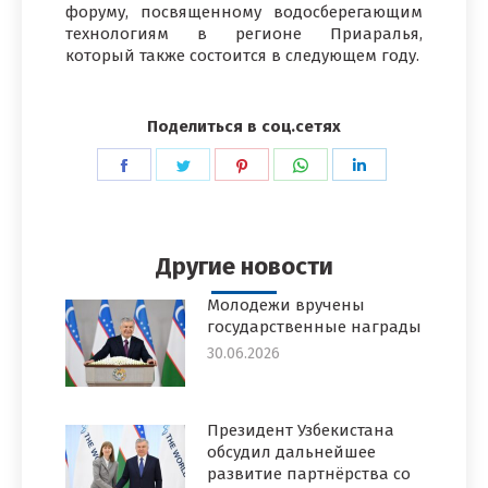
форуму, посвященному водосберегающим
технологиям в регионе Приаралья,
который также состоится в следующем году.
Поделиться в соц.сетях
Поделиться
Поделиться
Поделиться
Поделиться
Поделиться
в
в
в
в
в
Facebook
Twitter
Pinterest
WhatsApp
LinkedIn
Другие новости
Молодежи вручены
государственные награды
30.06.2026
Президент Узбекистана
обсудил дальнейшее
развитие партнёрства со