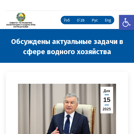
Откры
Ўзб
Oʻzb
Рус
Eng
Обсуждены актуальные задачи в
сфере водного хозяйства
Вы здесь:
Дек
15
2025