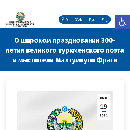
Откры
Ўзб
Oʻzb
Рус
Eng
О широком праздновании 300-
летия великого туркменского поэта
и мыслителя Махтумкули Фраги
Вы здесь:
Фев
19
2024