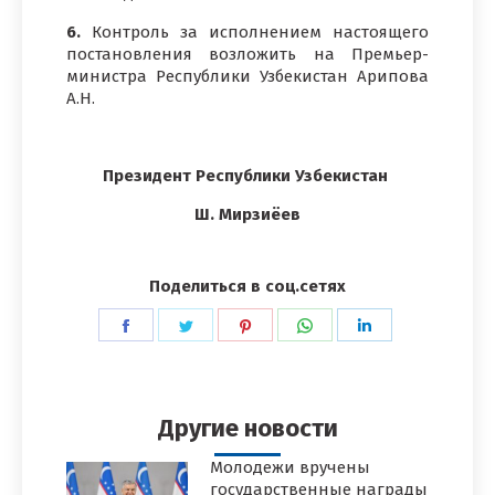
6.
Контроль за исполнением настоящего
постановления возложить на Премьер-
министра Республики Узбекистан Арипова
А.Н.
Президент Республики Узбекистан
Ш. Мирзиёев
Поделиться в соц.сетях
Поделиться
Поделиться
Поделиться
Поделиться
Поделиться
в
в
в
в
в
Facebook
Twitter
Pinterest
WhatsApp
LinkedIn
Другие новости
Молодежи вручены
государственные награды