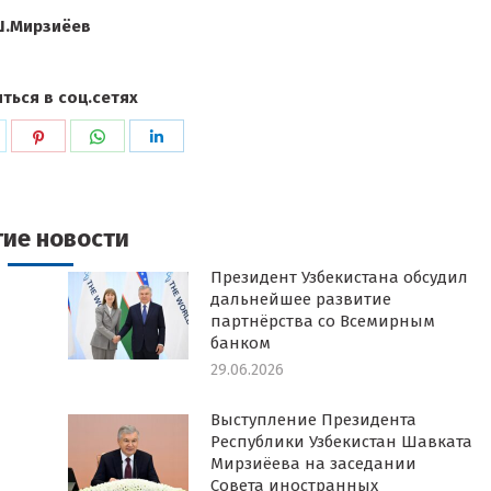
.Мирзиёев
ться в соц.сетях
ься
оделиться
Поделиться
Поделиться
Поделиться
в
в
в
k
witter
Pinterest
WhatsApp
LinkedIn
гие новости
Президент Узбекистана обсудил
дальнейшее развитие
партнёрства со Всемирным
банком
29.06.2026
Выступление Президента
Республики Узбекистан Шавката
Мирзиёева на заседании
Совета иностранных