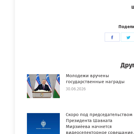
Ш
Подели
Поделит
П
в
в
Faceboo
T
Дру
Молодежи вручены
государственные награды
30.06.2026
Скоро под председательством
Президента Шавката
Мирзиёева начнется
видеоселекторное совещание,