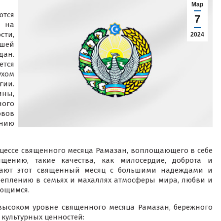
Мар
ются
7
 на
ти,
2024
сшей
дан.
тся
хом
гии.
ины,
ного
овов
анию
оцессе священного месяца Рамазан, воплощающего в себе
щению, такие качества, как милосердие, доброта и
ечают этот священный месяц с большими надеждами и
реплению в семьях и махаллях атмосферы мира, любви и
ющимся.
высоком уровне священного месяца Рамазан, бережного
 культурных ценностей: