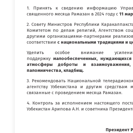
1. Принять к сведению информацию Управ
священного месяца Рамазан в 2024 году с
11 мар
2. Совету Министров Республики Каракалпакст
Комитетом по делам религий, Агентством со
другими организациями-партнерами реализов
соответствии
с национальными традициями и ц
Уделить особое внимание усиле
поддержку
малообеспеченных, нуждающихся
атмосферы доброты и взаимоуважения,
паломничества, кладбищ.
3. Рекомендовать Национальной телерадиок
агентству Узбекистана и другим средствам
связанные с проведением месяца Рамазан.
4. Контроль за исполнением настоящего пос
Узбекистан Арипова А.Н. и советника Президент
Президент Р