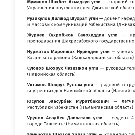
Муминов Шахбоз Ахмадкул угли
— старший сп
Управления внутренних дел Джизакской област
Рузикулов Дилшод Шухрат угли
— доцент кафед
и массовых коммуникаций Узбекистана (Джизак
Жураев Сухробжон Салохиддин угли
— пре
преподавания Шахрисабзского государственног
Нурматов Мироншох Нуриддин угли
— ученик 
Касанского района (Кашкадарьинская область)
Суюнов Шохрух Лазизжон угли
— руководитель
(Навоийская область)
Уктамов Шохрух Рустам угли
— рядовой сотруд
внутренних дел Навоийской области (Навоийск
Юсупов Жасурбек Муратбекович
— летчик
Республики Узбекистан (Наманганская область)
Урунов Асадбек Давлатали угли
— студент 4-
городе Ташкенте (Наманганская область)
Элмуротов Шахзод Хамза угли
— командир гру