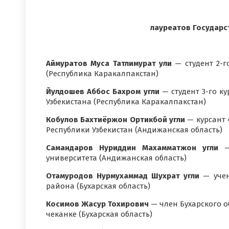
лауреатов Государс
Аймуратов Муса Татлимурат ули
— студент 2-г
(Республика Каракалпакстан)
Йулдошев Аббос Бахром угли
— студент 3-го к
Узбекистана (Республика Каракалпакстан)
Кобулов Бахтиёржон Ортикбой угли
— курсант 
Республики Узбекистан (Андижанская область)
Самандаров Нуриддин Махамматжон угли
— 
университета (Андижанская область)
Отамуродов Нурмухаммад Шухрат угли
— учен
района (Бухарская область)
Косимов Жасур Тохирович
— член Бухарского о
чеканке (Бухарская область)