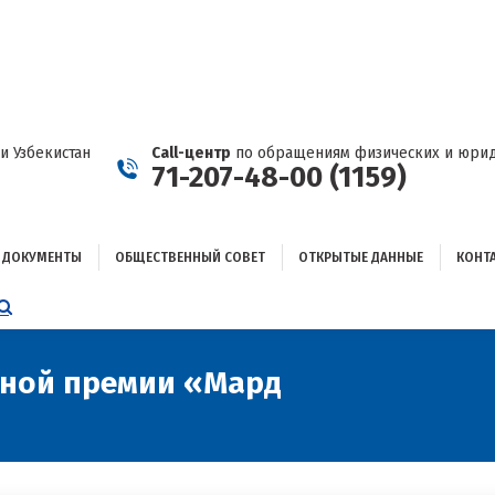
ДОКУМЕНТЫ
ОБЩЕСТВЕННЫЙ СОВЕТ
ОТКРЫТЫЕ ДАННЫЕ
КОНТАКТЫ
и Узбекистан
Call-центр
по обращениям физических и юрид
71-207-48-00 (1159)
ДОКУМЕНТЫ
ОБЩЕСТВЕННЫЙ СОВЕТ
ОТКРЫТЫЕ ДАННЫЕ
КОНТ
НИЦА
AGRAM
ЕТСЯ
ЫВАЕТСЯ
нной премии «Мард
Вы здесь:
ОМ