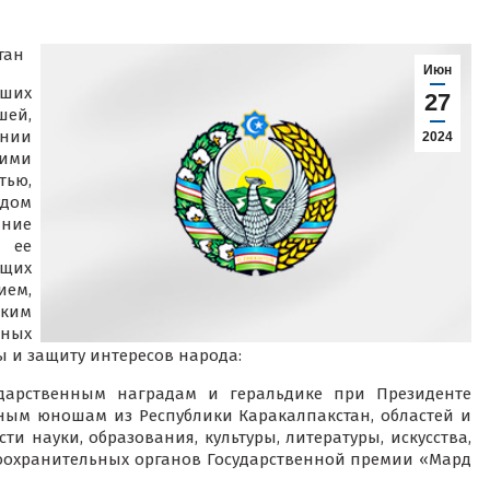
тан
Июн
ших
27
ей,
ении
2024
ими
ью,
дом
ние
 ее
ющих
ием,
ким
бных
ны и защиту интересов народа:
ударственным наградам и геральдике при Президенте
ным юношам из Республики Каракалпакстан, областей и
ти науки, образования, культуры, литературы, искусства,
воохранительных органов Государственной премии «Мард