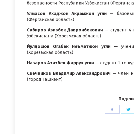
безопасности Республики Узбекистан (Ферганска
Улмасов Ахаджон Акрамжон угли
— базовый 
(Ферганская область)
Сабиров Азизбек Давронбекович
— студент 4-
Узбекистана (Хорезмская область)
Йулдошов Огабек Неъматжон угли
— ученик
(Хорезмская область)
Назаров Азизбек Фаррух угли
— студент 1-го к
Свечников Владимир Александрович
— член на
(город Ташкент)
Подели
Поделит
П
в
в
Faceboo
T