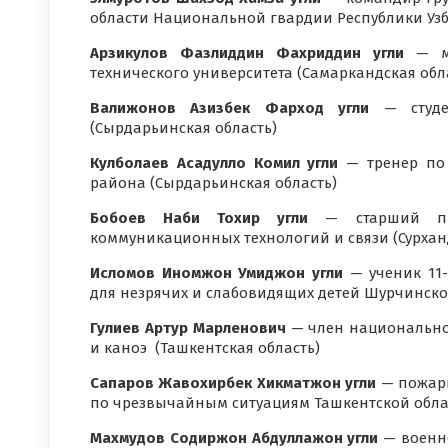
области Национальной гвардии Республики Узб
Арзикулов Фазлиддин Фахриддин угли
— ма
технического университета (Самаркандская обл
Валижонов Азизбек Фарход угли
— студен
(Сырдарьинская область)
Кулболаев Асадулло Комил угли
— тренер по 
района (Сырдарьинская область)
Бобоев Наби Тохир угли
— старший пре
коммуникационных технологий и связи (Сурхан
Исломов Иномжон Умиджон угли
— ученик 11
для незрячих и слабовидящих детей Шурчинско
Гулиев Артур Марленович
— член национальной
и каноэ (Ташкентская область)
Сапаров Жавохирбек Хикматжон угли
— пожарн
по чрезвычайным ситуациям Ташкентской облас
Махмудов Содиржон Абдуллажон угли
— военн