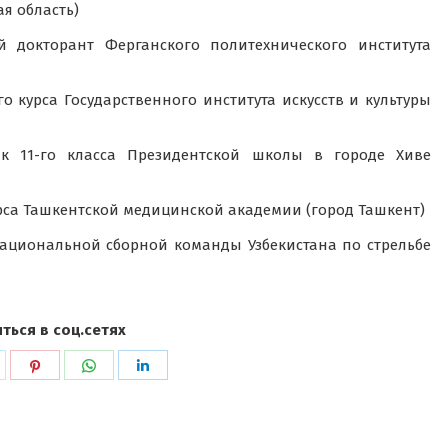
я область)
докторант Ферганского политехнического института
го курса Государственного института искусств и культуры
 11-го класса Президентской школы в городе Хиве
урса Ташкентской медицинской академии (город Ташкент)
циональной сборной команды Узбекистана по стрельбе
ться в соц.сетях
ься
оделиться
Поделиться
Поделиться
Поделиться
в
в
в
k
witter
Pinterest
WhatsApp
LinkedIn