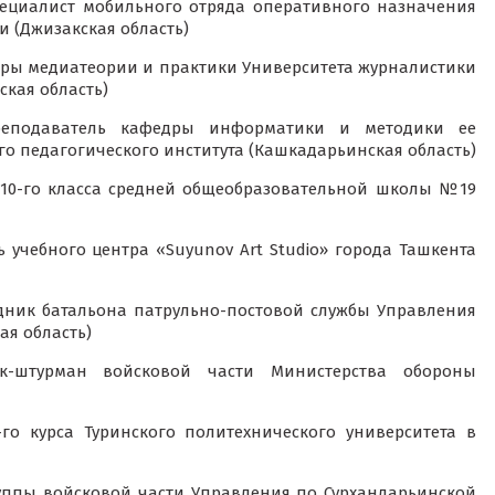
ециалист мобильного отряда оперативного назначения
и (Джизакская область)
ры медиатеории и практики Университета журналистики
ская область)
подаватель кафедры информатики и методики ее
о педагогического института (Кашкадарьинская область)
10-го класса средней общеобразовательной школы №19
 учебного центра «Suyunov Art Studio» города Ташкента
ник батальона патрульно-постовой службы Управления
ая область)
-штурман войсковой части Министерства обороны
го курса Туринского политехнического университета в
ппы войсковой части Управления по Сурхандарьинской