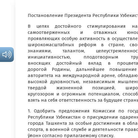
Постановление Президента Республики Узбекис
В целях достойного стимулирования на
самоотверженных и отважных юнош
проявляющих особую активность в осуществл
широкомасштабных реформ в стране, сво
знаниями, талантом, целеустремленност
инициативностью, плодотворным тру
вносящих достойный вклад в процвета
дорогой Родины, дальнейшее повышение
авторитета на международной арене, облада
высокой духовностью, независимым мышлен
твердой жизненной позицией, широ
кругозором и огромным потенциалом, спосо
взять на себя ответственность за будущее стра
1. Одобрить предложения Комиссии по гос
Республики Узбекистан о присуждении одарен
города Ташкента за особые достижения в облас
спорта, в военной службе и деятельности пра
ўғлон» согласно прилагаемому списку.