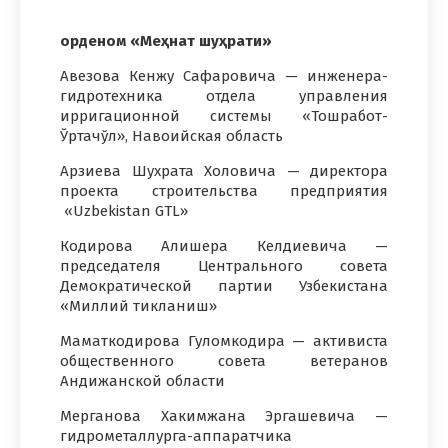
орденом «Меҳнат шуҳрати»
Авезова Кенжу Сафаровича — инженера-
гидротехника отдела управления
ирригационной системы «Тошработ-
Ўртачўл», Навоийская область
Арзиева Шухрата Холовича — директора
проекта строительства предприятия
«Uzbekistan GTL»
Кодирова Алишера Келдиевича —
председателя Центрального совета
Демократической партии Узбекистана
«Миллий тикланиш»
Маматкодирова Гуломкодира — активиста
общественного совета ветеранов
Андижанской области
Мерганова Хакимжана Эргашевича —
гидрометаллурга-аппаратчика