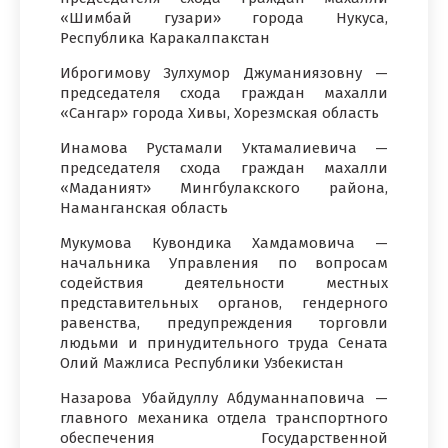
«Шимбай гузари» города Нукуса,
Республика Каракалпакстан
Иброгимову Зулхумор Джуманиязовну —
председателя схода граждан махалли
«Сангар» города Хивы, Хорезмская область
Инамова Рустамали Уктамалиевича —
председателя схода граждан махалли
«Маданият» Мингбулакского района,
Наманганская область
Мукумова Кувондика Хамдамовича —
начальника Управления по вопросам
содействия деятельности местных
представительных органов, гендерного
равенства, предупреждения торговли
людьми и принудительного труда Сената
Олий Мажлиса Республики Узбекистан
Назарова Убайдуллу Абдуманнаповича —
главного механика отдела транспортного
обеспечения Государственной