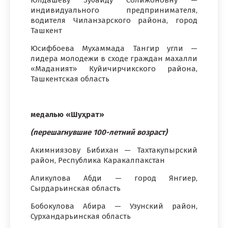
Юлдашеву Зубайду Солижоновну —
индивидуального предпринимателя,
водителя Чиланзарского района, город
Ташкент
Юсифбоева Мухаммада Тангир угли —
лидера молодежи в сходе граждан махалли
«Маданият» Куйичирчикского района,
Ташкентская область
медалью «Шуҳрат»
(перешагнувшие 100-летний возраст)
Акимниязову Бибихан — Тахтакупырский
район, Республика Каракалпакстан
Аликулова Абди — город Янгиер,
Сырдарьинская область
Бобокулова Абира — Узунский район,
Сурхандарьинская область