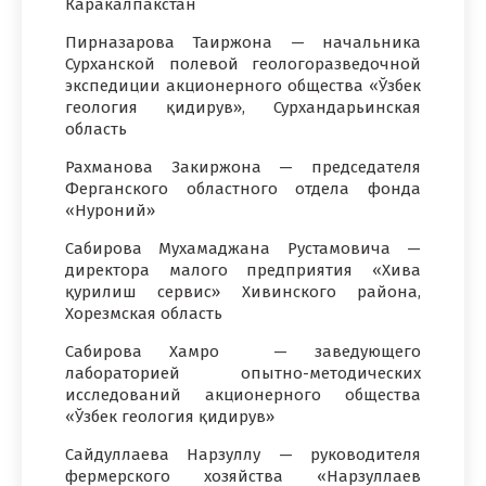
Каракалпакстан
Пирназарова Таиржона — начальника
Сурханской полевой геологоразведочной
экспедиции акционерного общества «Ўзбек
геология қидирув», Сурхандарьинская
область
Рахманова Закиржона — председателя
Ферганского областного отдела фонда
«Нуроний»
Сабирова Мухамаджана Рустамовича —
директора малого предприятия «Хива
қурилиш сервис» Хивинского района,
Хорезмская область
Сабирова Хамро — заведующего
лабораторией опытно-методических
исследований акционерного общества
«Ўзбек геология қидирув»
Сайдуллаева Нарзуллу — руководителя
фермерского хозяйства «Нарзуллаев