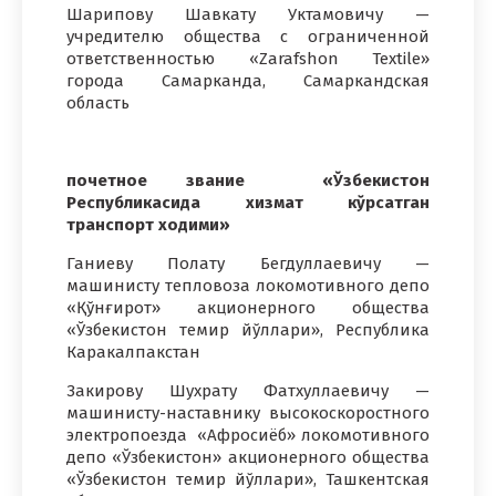
Шарипову Шавкату Уктамовичу —
учредителю общества с ограниченной
ответственностью «Zarafshon Textile»
города Самарканда, Самаркандская
область
почетное звание «Ўзбекистон
Республикасида хизмат кўрсатган
транспорт ходими»
Ганиеву Полату Бегдуллаевичу —
машинисту тепловоза локомотивного депо
«Қўнғирот» акционерного общества
«Ўзбекистон темир йўллари», Республика
Каракалпакстан
Закирову Шухрату Фатхуллаевичу —
машинисту-наставнику высокоскоростного
электропоезда «Афросиёб» локомотивного
депо «Ўзбекистон» акционерного общества
«Ўзбекистон темир йўллари», Ташкентская