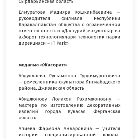
Сырдарьинская область
Елмуратова Мадияра Кошкинбаевича —
руководителя филиала Республики
Каракалпакстан общества с ограниченной
ответственностью «Дастурий маҳсулотлар ва
ахборот технологиялари технологик парки
дирекцияси – IT Park»
медалью «Жасорат»
Абдуллаева Рустамжона Турдимуротовича
— ремесленника-скульптора Янгиабадского
района, Джизакская область
Абиджонову Лолахон Рахимжоновну —
мастера по изготовлению декоративных
изделий города Кувасая, Ферганская
область
Алиева Фармона Анваровича — учителя
истории специализированной школы-