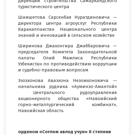
дирекции строительства Самаркандского
туристического центра
Шамшетова Сарсенбая Нуратдиновича —
директора центра агроуслуг Республики
Каракалпакстан Национального центра
знаний и инноваций в сельском хозяйстве
Ширинова Джахонгира Джаббаровича —
председателя Комитета Законодательной
палаты Олий Мажлиса Республики
Узбекистан по противодействию коррупции
и судебно-правовым вопросам
Эзозхонова Авазхона Незомхоновича —
начальника рудника «Ауминзо-Амантой»
Центрального рудоуправления
акционерного общества «Навоийский
горно-металлургический комбинат»,
Навоийская область
орденом «Соғлом авлод учун» II степени