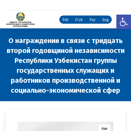
Откры
Ўзб
Oʻzb
Рус
Eng
О награждении в связи с тридцать
второй годовщиной независимости
Республики Узбекистан группы
государственных служащих и
работников производственной и
социально-экономической сфер
Вы здесь:
Авг