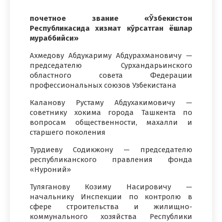
почетное звание «Ўзбекистон
Республикасида хизмат кўрсатган ёшлар
мураббийси»
Ахмедову Абдукариму Абдурахмановичу —
председателю Сурхандарьинского
областного совета Федерации
профессиональных союзов Узбекистана
Каланову Рустаму Абдухакимовичу —
советнику хокима города Ташкента по
вопросам общественности, махалли и
старшего поколения
Турдиеву Содикжону — председателю
республиканского правления фонда
«Нуроний»
Туляганову Козиму Насировичу —
начальнику Инспекции по контролю в
сфере строительства и жилищно-
коммунального хозяйства Республики