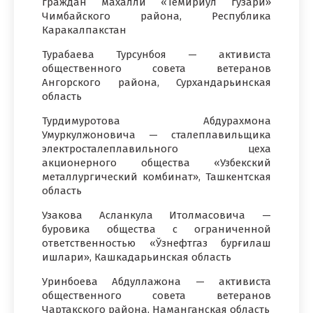
граждан махалли «Темирйўл гузари»
Чимбайского района, Республика
Каракалпакстан
Турабаева Турсунбоя — активиста
общественного совета ветеранов
Ангорского района, Сурхандарьинская
область
Турдимуротова Абдурахмона
Умуркулжоновича — сталеплавильщика
электросталеплавильного цеха
акционерного общества «Узбекский
металлургический комбинат», Ташкентская
область
Узакова Асланкула Итолмасовича —
буровика общества с ограниченной
ответственностью «Ўзнефтгаз бурғилаш
ишлари», Кашкадарьинская область
Уринбоева Абдуллажона — активиста
общественного совета ветеранов
Чартакского района, Наманганская область