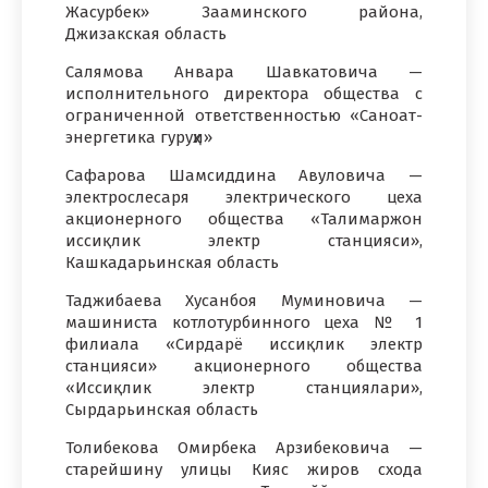
Жасурбек» Зааминского района,
Джизакская область
Салямова Анвара Шавкатовича —
исполнительного директора общества с
ограниченной ответственностью «Саноат-
энергетика гуруҳи»
Сафарова Шамсиддина Авуловича —
электрослесаря электрического цеха
акционерного общества «Талимаржон
иссиқлик электр станцияси»,
Кашкадарьинская область
Таджибаева Хусанбоя Муминовича —
машиниста котлотурбинного цеха № 1
филиала «Сирдарё иссиқлик электр
станцияси» акционерного общества
«Иссиқлик электр станциялари»,
Сырдарьинская область
Толибекова Омирбека Арзибековича —
старейшину улицы Кияс жиров схода