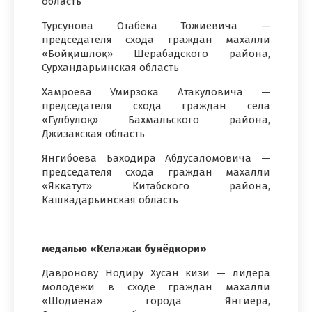
область
Турсунова Отабека Тожиевича —
председателя схода граждан махалли
«Бойқишлоқ» Шерабадского района,
Сурхандарьинская область
Хамроева Умирзока Атакуловича —
председателя схода граждан села
«Гулбулоқ» Бахмальского района,
Джизакская область
Янгибоева Баходира Абдусаломовича —
председателя схода граждан махалли
«Яккатут» Китабского района,
Кашкадарьинская область
медалью «Келажак бунёдкори»
Давронову Нодиру Хусан кизи — лидера
молодежи в сходе граждан махалли
«Шодиёна» города Янгиера,