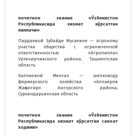
почетное звание «Ўзбекистон
Республикасида хизмат кўрсатган
пиллачи»
Пардаевой Зубайде Мусаевне — агроному
участка общества с ограниченной
ответственностью «Агропилла»
Уртачирчикского района, Ташкентская
область
Халлиевой Менгал — шелководу
фермерского хозяйства «Аллаёров
Жаҳонгир» Ангорского района,
Сурхандарьинская область
почетное звание «Ўзбекистон
Республикасида хизмат кўрсатган саноат
ходими»