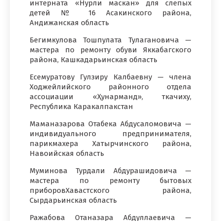
интерната «Нурли маскан» для слепых
детей № 16 Асакинского района,
Андижанская область
Бегимкулова Тошпулата Тулагановича —
мастера по ремонту обуви Яккабагского
района, Кашкадарьинская область
Есемуратову Гулзиру Калбаевну — члена
Ходжейлийского районного отдела
ассоциации «Ҳунарманд», ткачиху,
Республика Каракалпакстан
Маманазарова Отабека Абдусаломовича —
индивидуального предпринимателя,
парикмахера Хатырчинского района,
Навоийская область
Муминова Турдали Абдурашидовича —
мастера по ремонту бытовых
приборовХавастского района,
Сырдарьинская область
Ражабова Отаназара Абдуллаевича —