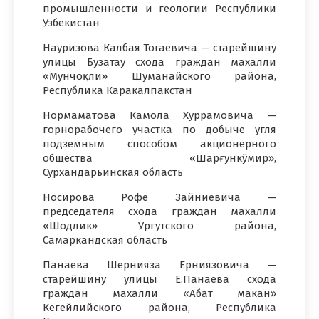
промышленности и геологии Республики
Узбекистан
Науризова Калбая Тогаевича — старейшину
улицы Бузатау схода граждан махалли
«Мунчоқли» Шуманайского района,
Республика Каракалпакстан
Нормаматова Камола Хуррамовича —
горнорабочего участка по добыче угля
подземным способом акционерного
общества «Шарғункўмир»,
Сурхандарьинская область
Носирова Рофе Зайниевича —
председателя схода граждан махалли
«Шодлик» Ургутского района,
Самаркандская область
Панаева Шернияза Ерниязовича —
старейшину улицы Е.Панаева схода
граждан махалли «Абат макан»
Кегейлийского района, Республика