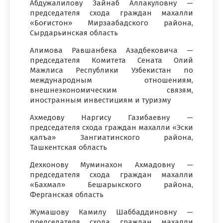
Абдужалилову Зайнаб Аллакуловну —
председателя схода граждан махалли
«Боғистон» Мирзаабадского района,
Сырдарьинская область
Алимова Равшанбека Азадбековича —
председателя Комитета Сената Олий
Мажлиса Республики Узбекистан по
международным отношениям,
внешнеэкономическим связям,
иностранным инвестициям и туризму
Ахмедову Наргису Газибаевну —
председателя схода граждан махалли «Эски
қалъа» Зангиатинского района,
Ташкентская область
Дехконову Муминахон Ахмадовну —
председателя схода граждан махалли
«Бахмал» Бешарыкского района,
Ферганская область
Жумашову Камилу Шаббаддиновну —
председателя схода граждан махалли