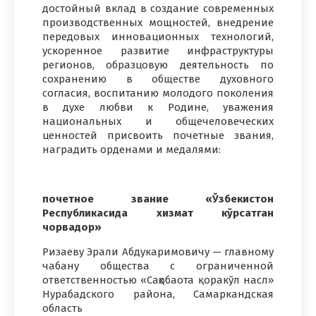
достойный вклад в создание современных
производственных мощностей, внедрение
передовых инновационных технологий,
ускоренное развитие инфраструктуры
регионов, образцовую деятельность по
сохранению в обществе духовного
согласия, воспитанию молодого поколения
в духе любви к Родине, уважения
национальных и общечеловеческих
ценностей присвоить почетные звания,
наградить орденами и медалями:
почетное звание «Ўзбекистон
Республикасида хизмат кўрсатган
чорвадор»
Ризаеву Эрали Абдукаримовичу — главному
чабану общества с ограниченной
ответственностью «Саҳобаота қоракўл насл»
Нурабадского района, Самаркандская
область