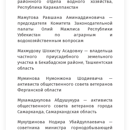
районного отдела водного хозяйства,
Республика Каракалпакстан
Мамутова Равшана Аминаддиновича —
председателя Комитета Законодательной
палаты Олий Мажлиса Республики
Узбекистан по аграрным и
водохозяйственным вопросам
Махмудову Шохисту Асадовну — владельца
частного приусадебного земельного
участка в Бекабадском районе, Ташкентская
область
Муминова Нумонжона Шодиевича —
активиста общественного совета ветеранов
Ферганской области
Мухамадкулова Абдушукура — активиста
общественного совета ветеранов города
Самарканда, Самаркандская область
Мухутдинова Нодира Убайдуллаевича —
советника министра горнодобывающей