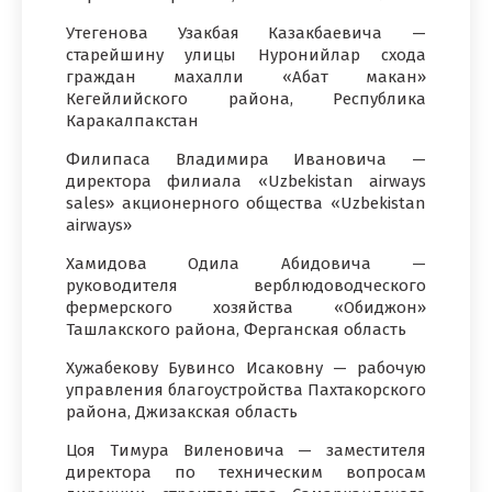
Утегенова Узакбая Казакбаевича —
старейшину улицы Нуронийлар схода
граждан махалли «Абат макан»
Кегейлийского района, Республика
Каракалпакстан
Филипаса Владимира Ивановича —
директора филиала «Uzbekistan airways
sales» акционерного общества «Uzbekistan
airways»
Хамидова Одила Абидовича —
руководителя верблюдоводческого
фермерского хозяйства «Обиджон»
Ташлакского района, Ферганская область
Хужабекову Бувинсо Исаковну — рабочую
управления благоустройства Пахтакорского
района, Джизакская область
Цоя Тимура Виленовича — заместителя
директора по техническим вопросам