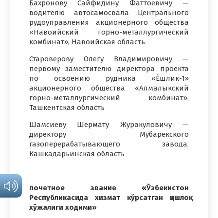
Бахронову Сайфидину Фаттоевичу —
водителю автосамосвала Центрального
рудоуправления акционерного общества
«Навоийский горно-металлургический
комбинат», Навоийская область
Староверову Олегу Владимировичу —
первому заместителю директора проекта
по освоению рудника «Ёшлик-1»
акционерного общества «Алмалыкский
горно-металлургический комбинат»,
Ташкентская область
Шамсиеву Шермату Журакуловичу —
директору Мубарекского
газоперерабатывающего завода,
Кашкадарьинская область
почетное звание «Ўзбекистон
Республикасида хизмат кўрсатган қишлоқ
хўжалиги ходими»