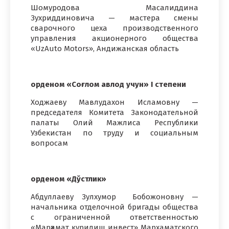
Шомуродова Масалиддина
Зухриддиновича — мастера смены
сварочного цеха производственного
управления акционерного общества
«UzAuto Motors», Андижанская область
орденом «Соғлом авлод учун» I степени
Ходжаеву Мавлудахон Исламовну —
председателя Комитета Законодательной
палаты Олий Мажлиса Республики
Узбекистан по труду и социальным
вопросам
орденом «Дўстлик»
Абдуллаеву Зулхумор Бобожоновну —
начальника отделочной бригады общества
с ограниченной ответственностью
«Марҳамат қурилиш инвест» Мархаматского