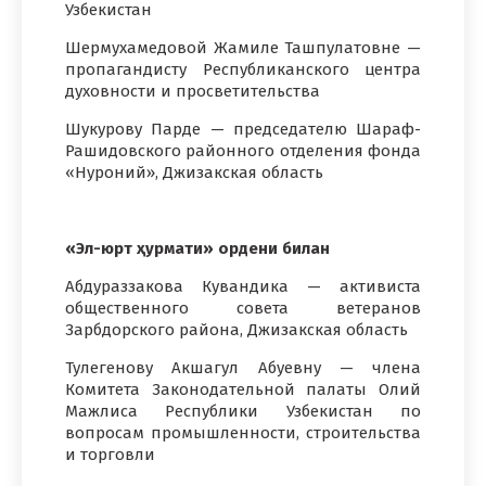
Узбекистан
Шермухамедовой Жамиле Ташпулатовне —
пропагандисту Республиканского центра
духовности и просветительства
Шукурову Парде — председателю Шараф-
Рашидовского районного отделения фонда
«Нуроний», Джизакская область
«Эл-юрт ҳурмати» ордени билан
Абдураззакова Кувандика — активиста
общественного совета ветеранов
Зарбдорского района, Джизакская область
Тулегенову Акшагул Абуевну — члена
Комитета Законодательной палаты Олий
Мажлиса Республики Узбекистан по
вопросам промышленности, строительства
и торговли