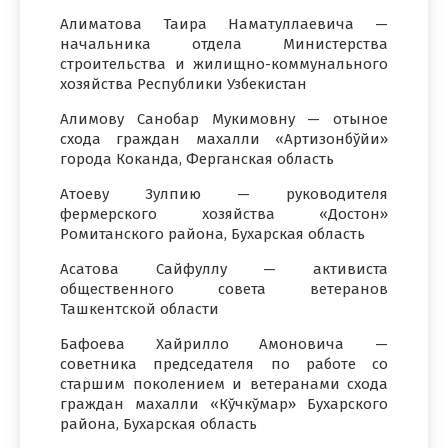
Алиматова Таира Наматуллаевича —
начальника отдела Министерства
строительства и жилищно-коммунального
хозяйства Республики Узбекистан
Алимову Санобар Мукимовну — отыное
схода граждан махалли «Артизонбўйи»
города Коканда, Ферганская область
Атоеву Зулпию — руководителя
фермерского хозяйства «Достон»
Ромитанского района, Бухарская область
Асатова Сайфуллу — активиста
общественного совета ветеранов
Ташкентской области
Бафоева Хайрилло Амоновича —
советника председателя по работе со
старшим поколением и ветеранами схода
граждан махалли «Кўчкўмар» Бухарского
района, Бухарская область