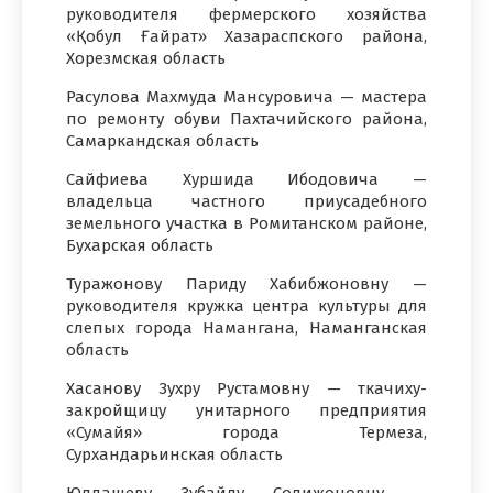
руководителя фермерского хозяйства
«Қобул Ғайрат» Хазараспского района,
Хорезмская область
Расулова Махмуда Мансуровича — мастера
по ремонту обуви Пахтачийского района,
Самаркандская область
Сайфиева Хуршида Ибодовича —
владельца частного приусадебного
земельного участка в Ромитанском районе,
Бухарская область
Туражонову Париду Хабибжоновну —
руководителя кружка центра культуры для
слепых города Намангана, Наманганская
область
Хасанову Зухру Рустамовну — ткачиху-
закройщицу унитарного предприятия
«Сумайя» города Термеза,
Сурхандарьинская область