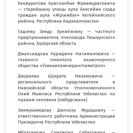
Бекмуратова Арисланбая Жумамуратовича
— старейшину улицы аула Бексийик схода
граждан аула «Жузимбағ» Кегейлийского
района, Республика Каракалпакстан
Гадоеву Зиёду Эрниёзовну — частного
предпринимателя, пчеловода Пешкунского
района, Бухарская область
Джансаидова Нуридина Нагимановича —
главного технолога акционерного
общества «Ўзиккиламчиранглиметалл»
Джураева Шухрата Низамовича —
регионального представителя в
Навоийской области Уполномоченного
Олий Мажлиса Республики Узбекистан по
правам человека (омбудсмана)
Зиямухамедову Дилнозу Мурадовну —
ответственного работника Администрации
Президента Республики Узбекистан
Ибрагимова Саиджона Сабитовича —