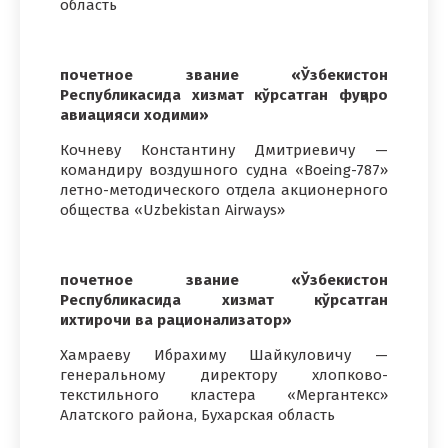
область
почетное звание «Ўзбекистон
Республикасида хизмат кўрсатган фуқаро
авиацияси ходими»
Кочневу Константину Дмитриевичу —
командиру воздушного судна «Boeing-787»
летно-методического отдела акционерного
общества «Uzbekistаn Airways»
почетное звание «Ўзбекистон
Республикасида хизмат кўрсатган
ихтирочи ва рационализатор»
Хамраеву Ибрахиму Шайкуловичу —
генеральному директору хлопково-
текстильного кластера «Мергантекс»
Алатского района, Бухарская область