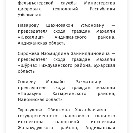
фельдъегерской службы Министерства
цифровых технологий Республики
Узбекистан
Назарову Шахнозахон Усмоновну —
председателя схода граждан махалли
«Юксалиш» Андижанского района,
Андижанская область
Сирожева Изомиддина Зайниддиновича —
председателя схода граждан махалли
«Шўрча» Гиждуванского района, Бухарская
область
Солиеву Мархабо Рахматовну —
председателя схода граждан махалли
«Парахун» Хатырчинского района,
Навоийская область
Туракулова Обиджона Хасанбаевича —
государственного налогового главного
инспектора налоговой инспекции
Жалакудукского района, Андижанская