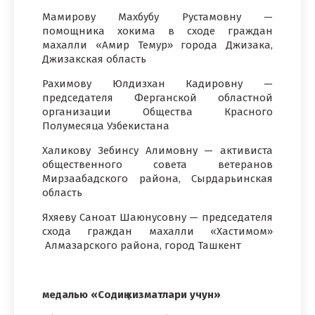
Мамирову Махбубу Рустамовну —
помощника хокима в сходе граждан
махалли «Амир Темур» города Джизака,
Джизакская область
Рахимову Юлдизхан Кадировну —
председателя Ферганской областной
организации Общества Красного
Полумесяца Узбекистана
Халикову Зебинсу Алимовну — активиста
общественного совета ветеранов
Мирзаабадского района, Сырдарьинская
область
Яхяеву Саноат Шаюнусовну — председателя
схода граждан махалли «Хастимом»
Алмазарского района, город Ташкент
медалью «Содиқ хизматлари учун»