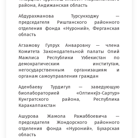
района, Андижанская область
Абдурахманова Турсунходжу —
председателя Риштанского районного
отделения фонда «Нуроний», Ферганская
область
Агзамову Гулрух Анваровну — члена
Комитета Законодательной палаты Олий
Мажлиса Республики Узбекистан по
демократическим институтам,
негосударственным организациям и
органам самоуправления граждан
Аденбаеву Турдигул — заведующую
биолабораторией «Олтинкўз-Сартур»
Кунгратского района, Республика
Каракалпакстан
Ашурова Жамола Ражаббоевича —
председателя Жондорского районного
отделения фонда «Нуроний», Бухарская
область