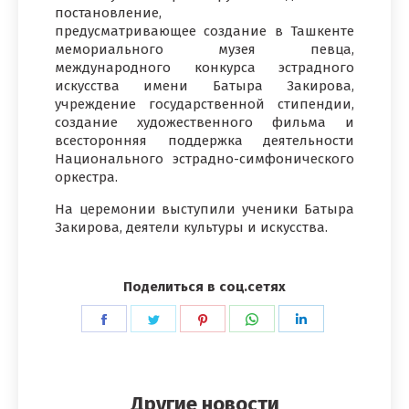
постановление,
предусматривающее создание в Ташкенте
мемориального музея певца,
международного конкурса эстрадного
искусства имени Батыра Закирова,
учреждение государственной стипендии,
создание художественного фильма и
всесторонняя поддержка деятельности
Национального эстрадно-симфонического
оркестра.
На церемонии выступили ученики Батыра
Закирова, деятели культуры и искусства.
Поделиться в соц.сетях
Поделиться
Поделиться
Поделиться
Поделиться
Поделиться
в
в
в
в
в
Facebook
Twitter
Pinterest
WhatsApp
LinkedIn
Другие новости