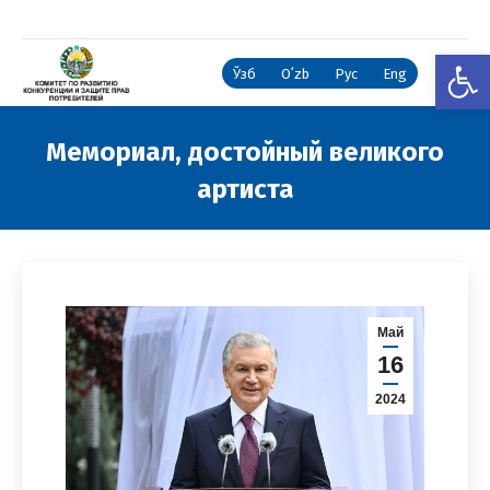
Откры
Ўзб
Oʻzb
Рус
Eng
Мемориал, достойный великого
артиста
Вы здесь:
Май
16
2024